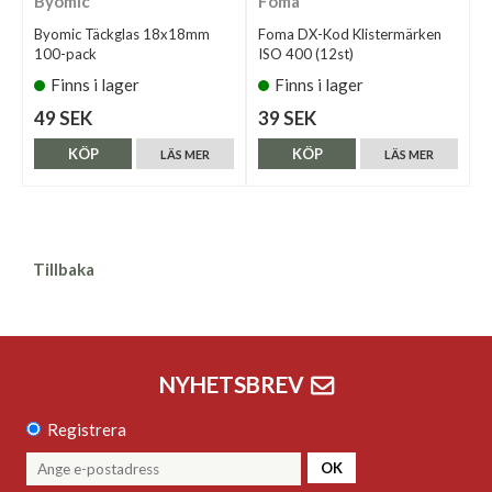
Byomic
Foma
Byomic Täckglas 18x18mm
Foma DX-Kod Klistermärken
100-pack
ISO 400 (12st)
Finns i lager
Finns i lager
49 SEK
39 SEK
KÖP
KÖP
LÄS MER
LÄS MER
Tillbaka
NYHETSBREV
Registrera
OK