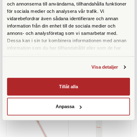
och annonserna till användarna, tillhandahålla funktioner
för sociala medier och analysera vår trafik. Vi
vidarebefordrar även sådana identifierare och annan
information från din enhet till de sociala medier och
annons- och analysföretag som vi samarbetar med.
Adox
Kemiförvaring 1000ml
Dessa kan i sin tur kombinera informationen med annan
Adox ADOFLO II 100 ml
information som du har tillhandahållit eller som de har
Concentrate
samlat in när du har använt deras tjänster.
Finns i lager
Finns i lager
69 SEK
Visa detaljer
49 SEK
KÖP
KÖP
LÄS MER
LÄS MER
Tillåt alla
Anpassa