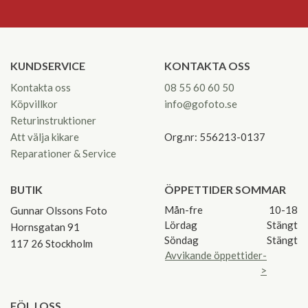
KUNDSERVICE
KONTAKTA OSS
Kontakta oss
08 55 60 60 50
Köpvillkor
info@gofoto.se
Returinstruktioner
Att välja kikare
Org.nr: 556213-0137
Reparationer & Service
BUTIK
ÖPPETTIDER SOMMAR
Mån-fre
10-18
Gunnar Olssons Foto
Lördag
Stängt
Hornsgatan 91
Söndag
Stängt
117 26 Stockholm
Avvikande öppettider-
>
FÖLJ OSS