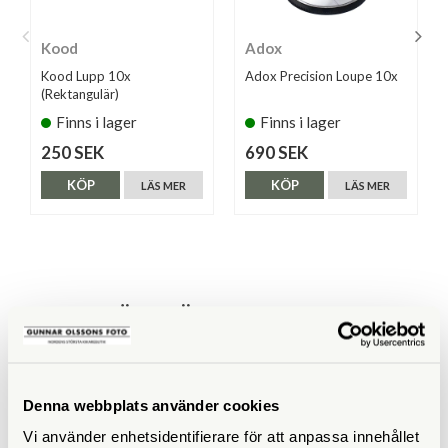
Kood
Adox
Kood Lupp 10x
Adox Precision Loupe 10x
(Rektangulär)
Finns i lager
Finns i lager
250 SEK
690 SEK
KÖP
KÖP
LÄS MER
LÄS MER
ANDRA KÖPTE ÄVEN
Denna webbplats använder cookies
Vi använder enhetsidentifierare för att anpassa innehållet