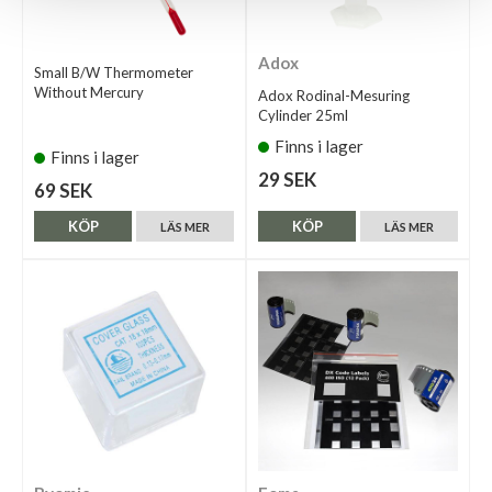
Adox
Small B/W Thermometer
Without Mercury
Adox Rodinal-Mesuring
Cylinder 25ml
Finns i lager
Finns i lager
29 SEK
69 SEK
KÖP
KÖP
LÄS MER
LÄS MER