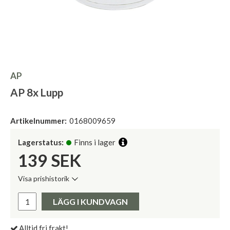
AP
AP 8x Lupp
Artikelnummer:
0168009659
Lagerstatus:
Finns i lager
139
SEK
Visa prishistorik
Lägsta pris de senaste 30 dagarna:
Pris:
LÄGG I KUNDVAGN
Alltid fri frakt!