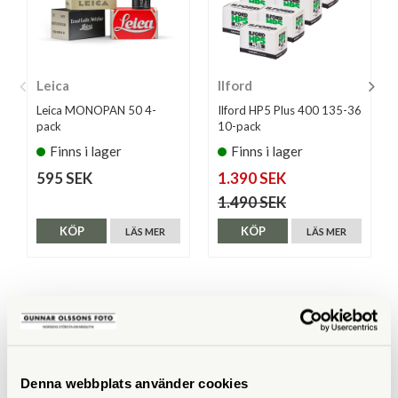
Leica
Ilford
Leica MONOPAN 50 4-
Ilford HP5 Plus 400 135-36
pack
10-pack
Finns i lager
Finns i lager
595 SEK
1.390 SEK
1.490 SEK
KÖP
KÖP
LÄS MER
LÄS MER
ANDRA KÖPTE ÄVEN
Denna webbplats använder cookies