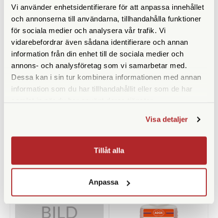
Vi använder enhetsidentifierare för att anpassa innehållet
och annonserna till användarna, tillhandahålla funktioner
för sociala medier och analysera vår trafik. Vi
vidarebefordrar även sådana identifierare och annan
information från din enhet till de sociala medier och
annons- och analysföretag som vi samarbetar med.
Dessa kan i sin tur kombinera informationen med annan
information som du har tillhandahållit eller som de har
Adox
Energizer
samlat in när du har använt deras tjänster.
Adox Rodinal-Mesuring
Energizer Silver Oxide
Cylinder 25ml
394/380 MBL1 Zm 1st
Visa detaljer
Finns i lager
Finns i lager
29 SEK
29 SEK
Tillåt alla
KÖP
KÖP
LÄS MER
LÄS MER
Anpassa