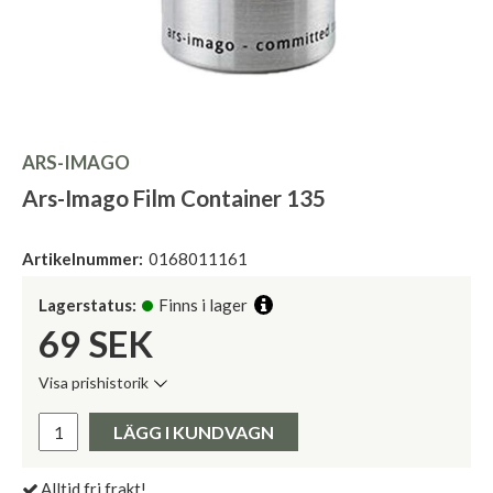
ARS-IMAGO
Ars-Imago Film Container 135
Artikelnummer:
0168011161
Lagerstatus:
Finns i lager
69
SEK
Visa prishistorik
Lägsta pris de senaste 30 dagarna:
Pris:
LÄGG I KUNDVAGN
Alltid fri frakt!