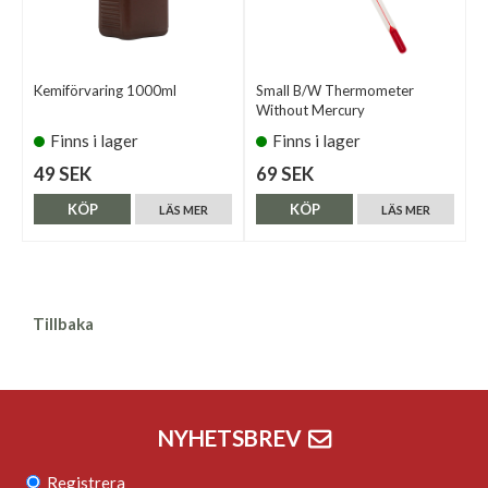
Kemiförvaring 1000ml
Small B/W Thermometer
Without Mercury
Finns i lager
Finns i lager
49 SEK
69 SEK
KÖP
KÖP
LÄS MER
LÄS MER
Tillbaka
NYHETSBREV
Registrera