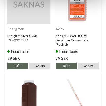
Energizer
Adox
Energizer Silver Oxide
Adox ADONAL 100 ml
395/399 MBL1
Developer Concentrate
(Rodinal)
Finns i lager
Finns i lager
29 SEK
79 SEK
KÖP
KÖP
LÄS MER
LÄS MER