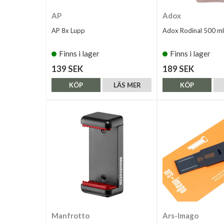
AP
Adox
AP 8x Lupp
Adox Rodinal 500 ml
Finns i lager
Finns i lager
139 SEK
189 SEK
KÖP
LÄS MER
KÖP
Manfrotto
Ars-Imago