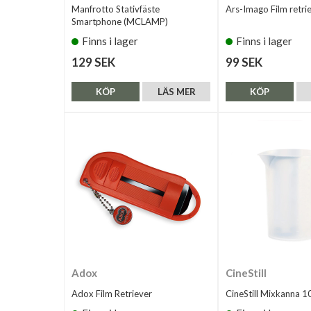
Manfrotto Stativfäste
Ars-Imago Film retri
Smartphone (MCLAMP)
Finns i lager
Finns i lager
129 SEK
99 SEK
KÖP
LÄS MER
KÖP
Adox
CineStill
Adox Film Retriever
CineStill Mixkanna 