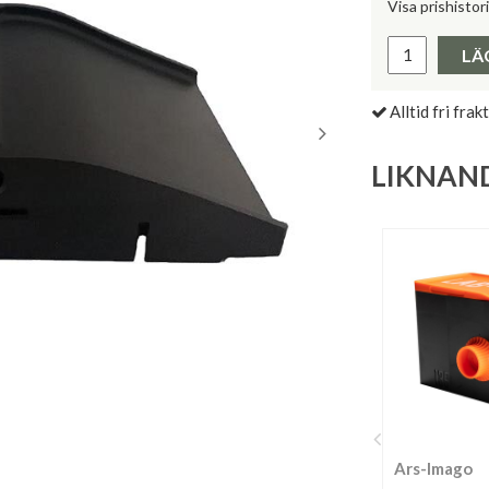
Visa prishistor
Lägsta pris 
LÄ
Alltid fri frakt
LIKNAN
Ars-Imago