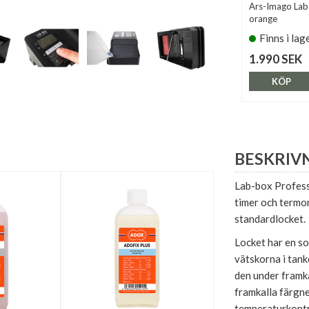
Ars-Imago Lab
orange
Finns i lag
1.990 SEK
KÖP
BESKRIV
Lab-box Professi
timer och termom
standardlocket.
Locket har en so
vätskorna i tank
den under framka
framkalla färgn
temperaturkontr