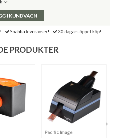
ik
de senaste 30 dagarna:
Pris:
GG I KUNDVAGN
!
Snabba leveranser!
30 dagars öppet köp!
DE PRODUKTER
Pacific Image
Ars-Imag