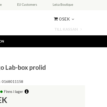
ce
EU Customers
Leica Boutique
0 SEK
TILL KASSAN
ION
o Lab-box prolid
:
0168011158
Finns i lager
EK