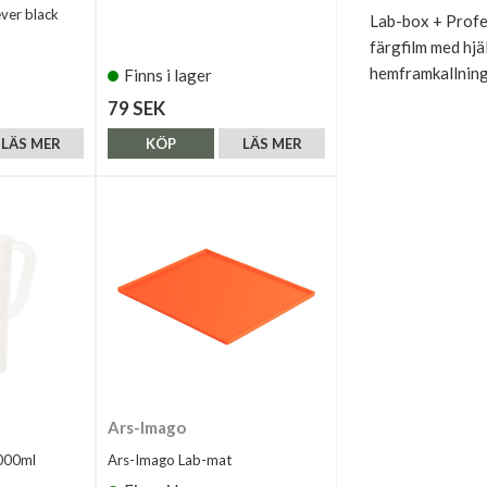
ever black
Lab-box + Profes
färgfilm med hjä
hemframkallning
Finns i lager
79 SEK
LÄS MER
KÖP
LÄS MER
Ars-Imago
1000ml
Ars-Imago Lab-mat