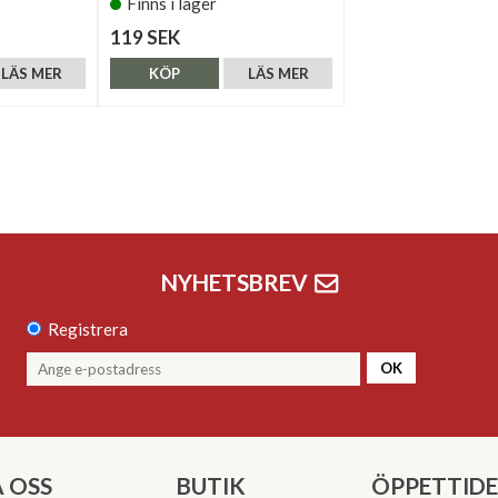
Finns i lager
119 SEK
LÄS MER
KÖP
LÄS MER
NYHETSBREV
Registrera
OK
 OSS
BUTIK
ÖPPETTID