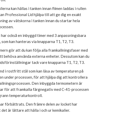
ierna kan hällas i tanken innan filmen laddas i rullen
 Professional Lid hjälpa till att ge dig en exakt
ing av vätskorna i tanken innan du startar hela
ocessen.
d har också en inbyggd timer med 3 anpassningsbara
r, som kan hanteras via knapparna T1, T2, T3.
ern gör att du kan följa alla framkallningsfaser med
 att behöva använda externa enheter. Dessutom kan du
 tidsförinställningar tack vare knapparna T1, T2, T3.
nd i rostfritt stål som kan läsa av temperaturen på
en under processen, för att hjälpa dig att kontrollera
allningsprocessen. Den inbyggda termometern är
bar för att framkalla färgnegativ med C-41-processen
rann temperaturkontroll.
ar förbättrats. Den främre delen av locket har
 det är lättare att hälla i och ur kemikalier.