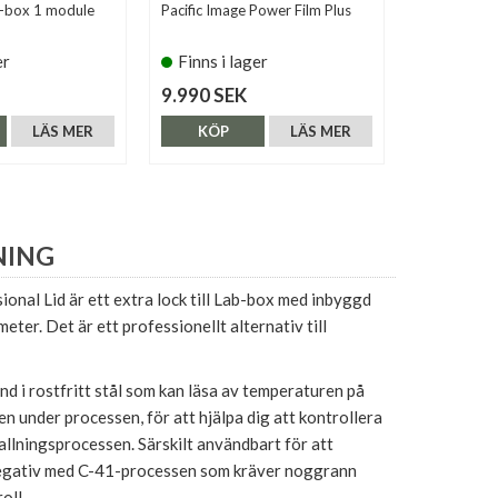
-box 1 module
Pacific Image Power Film Plus
Ars-Imago 
er
Finns i lager
Finns i 
9.990 SEK
749 SEK
LÄS MER
KÖP
LÄS MER
KÖP
NING
onal Lid är ett extra lock till Lab-box med inbyggd
eter. Det är ett professionellt alternativ till
nd i rostfritt stål som kan läsa av temperaturen på
en under processen, för att hjälpa dig att kontrollera
llningsprocessen. Särskilt användbart för att
egativ med C-41-processen som kräver noggrann
oll.