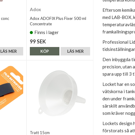
Adox
Eftersom kemikal
med LAB-BOX, kan
 conc
Adox ADOFIX Plus Fixer 500 ml
Concentrate
temperaturavläsn
framkallningspr
Finns i lager
99 SEK
Professional Li
tidsinställninga
LÄS MER
KÖP
LÄS MER
Den inbyggda tim
precision, utan
spara upp till 3
Locket har en so
vätskorna i tank
den under framk
särskilt använd
som kräver nogg
Lockets design h
förstorats så att
Tratt 15cm