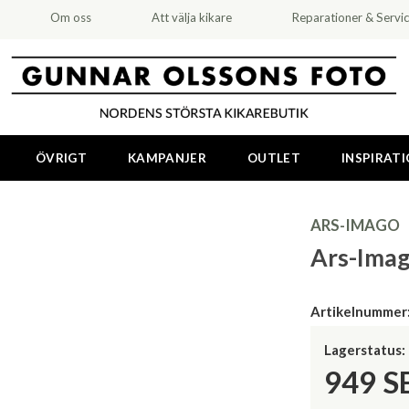
Om oss
Att välja kikare
Reparationer & Servi
ÖVRIGT
KAMPANJER
OUTLET
INSPIRAT
ARS-IMAGO
Ars-Imag
Artikelnummer
Lagerstatus:
949
S