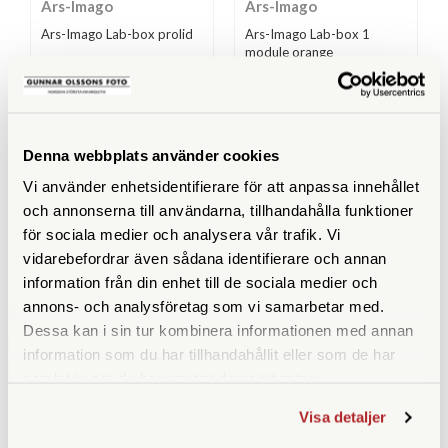
Ars-Imago
Ars-Imago
Ars-Imago Lab-box prolid
Ars-Imago Lab-box 1
module orange
Finns i lager
Finns i lager
949 SEK
1.990 SEK
KÖP
KÖP
LÄS MER
LÄS MER
Denna webbplats använder cookies
Vi använder enhetsidentifierare för att anpassa innehållet
och annonserna till användarna, tillhandahålla funktioner
för sociala medier och analysera vår trafik. Vi
vidarebefordrar även sådana identifierare och annan
ANDRA KÖPTE ÄVEN
information från din enhet till de sociala medier och
annons- och analysföretag som vi samarbetar med.
Dessa kan i sin tur kombinera informationen med annan
information som du har tillhandahållit eller som de har
samlat in när du har använt deras tjänster.
Visa detaljer