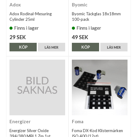
Adox
Byomic
Adox Rodinal-Mesuring
Byomic Täckglas 18x18mm
Cylinder 25ml
100-pack
Finns i lager
Finns i lager
29 SEK
49 SEK
KÖP
KÖP
LÄS MER
LÄS MER
Energizer
Foma
Energizer Silver Oxide
Foma DX-Kod Klistermärken
394/380 MBL1 Zm 1st
ISO 400 (12st)