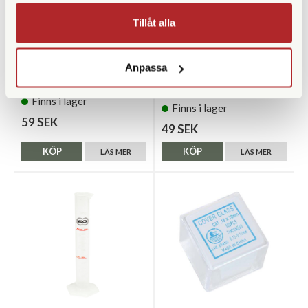
Tillåt alla
Adox
Kemiförvaring 1000ml
Anpassa
Adox ADOFIX Plus Fixer 100
ml Concentrate
Finns i lager
Finns i lager
59 SEK
49 SEK
KÖP
KÖP
LÄS MER
LÄS MER