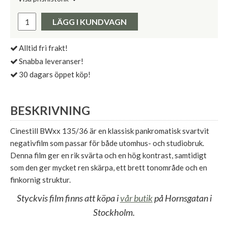
Lägsta pris de senaste 30 dagarna:
Pris:
LÄGG I KUNDVAGN
Alltid fri frakt!
Snabba leveranser!
30 dagars öppet köp!
BESKRIVNING
Cinestill BWxx 135/36 är en klassisk pankromatisk svartvit
negativfilm som passar för både utomhus- och studiobruk.
Denna film ger en rik svärta och en hög kontrast, samtidigt
som den ger mycket ren skärpa, ett brett tonområde och en
finkornig struktur.
Styckvis film finns att köpa i
vår butik
på Hornsgatan i
Stockholm.