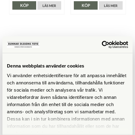
KÖP
KÖP
LÄS MER
LÄS MER
SPECIFIKATIONER
ISO
250
Denna webbplats använder cookies
Filmtyp
Svartvit
Vi använder enhetsidentifierare för att anpassa innehållet
och annonserna till användarna, tillhandahålla funktioner
för sociala medier och analysera vår trafik. Vi
vidarebefordrar även sådana identifierare och annan
information från din enhet till de sociala medier och
ANDRA KÖPTE ÄVEN
annons- och analysföretag som vi samarbetar med.
Dessa kan i sin tur kombinera informationen med annan
information som du har tillhandahållit eller som de har
samlat in när du har använt deras tjänster.