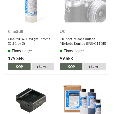
CineStill
JJC
CineStill D6 DaylightChrome
JJC Soft Release Button
(Del 1 av 3)
Mörkröd Konkav (SRB-C11DR)
Finns i lager
Finns i lager
179 SEK
99 SEK
KÖP
KÖP
LÄS MER
LÄS MER