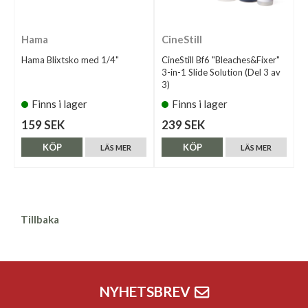
Hama
CineStill
Hama Blixtsko med 1/4"
CineStill Bf6 "Bleaches&Fixer"
3-in-1 Slide Solution (Del 3 av
3)
Finns i lager
Finns i lager
159 SEK
239 SEK
KÖP
KÖP
LÄS MER
LÄS MER
Tillbaka
NYHETSBREV