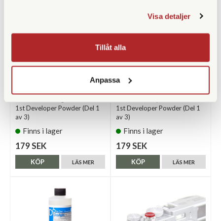
Visa detaljer
Tillåt alla
Anpassa
CineStill
CineStill
CineStill T6 TungstenChrome
CineStill D9 DynamicChrome
1st Developer Powder (Del 1
1st Developer Powder (Del 1
av 3)
av 3)
Finns i lager
Finns i lager
179 SEK
179 SEK
KÖP
KÖP
LÄS MER
LÄS MER