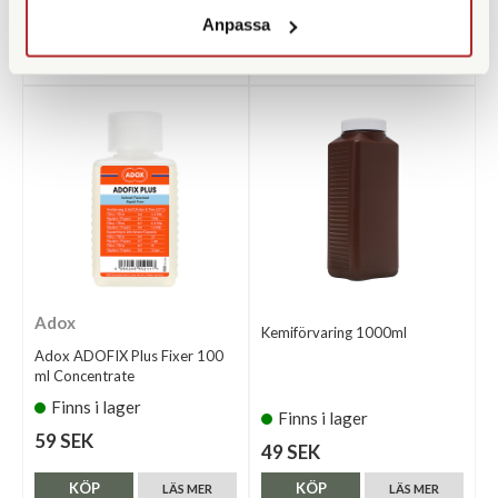
79 SEK
69 SEK
Anpassa
KÖP
KÖP
LÄS MER
LÄS MER
Adox
Kemiförvaring 1000ml
Adox ADOFIX Plus Fixer 100
ml Concentrate
Finns i lager
Finns i lager
59 SEK
49 SEK
KÖP
KÖP
LÄS MER
LÄS MER