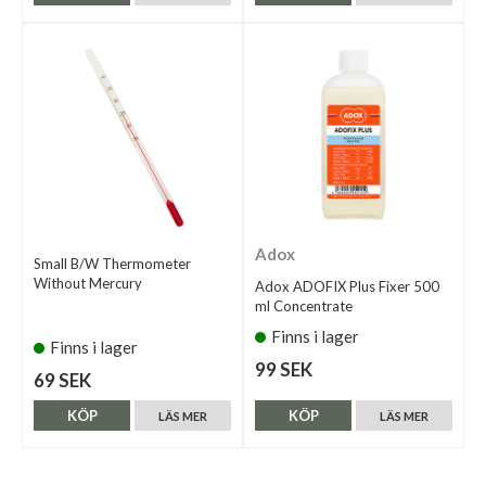
Adox
Small B/W Thermometer
Without Mercury
Adox ADOFIX Plus Fixer 500
ml Concentrate
Finns i lager
Finns i lager
99 SEK
69 SEK
KÖP
KÖP
LÄS MER
LÄS MER