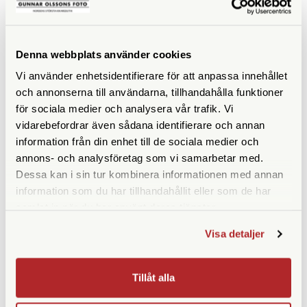
Denna webbplats använder cookies
ANDRA KÖPTE ÄVEN
Vi använder enhetsidentifierare för att anpassa innehållet
och annonserna till användarna, tillhandahålla funktioner
för sociala medier och analysera vår trafik. Vi
vidarebefordrar även sådana identifierare och annan
information från din enhet till de sociala medier och
annons- och analysföretag som vi samarbetar med.
Dessa kan i sin tur kombinera informationen med annan
information som du har tillhandahållit eller som de har
samlat in när du har använt deras tjänster.
Adox
Adox
Visa detaljer
Adox ADONAL 100 ml
Adox ADOFLO II 100 ml
Developer Concentrate
Concentrate
Tillåt alla
(Rodinal)
Finns i lager
Finns i lager