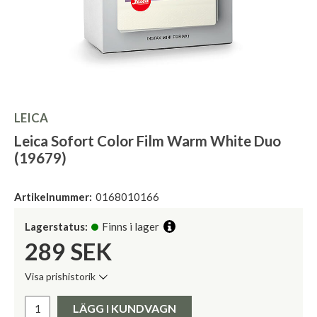
LEICA
Leica Sofort Color Film Warm White Duo
(19679)
Artikelnummer:
0168010166
Lagerstatus:
Finns i lager
289
SEK
Visa prishistorik
Lägsta pris de senaste 30 dagarna:
Pris:
LÄGG I KUNDVAGN