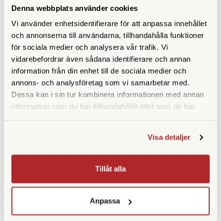
ANDRA KÖPTE ÄVEN
Denna webbplats använder cookies
Vi använder enhetsidentifierare för att anpassa innehållet
och annonserna till användarna, tillhandahålla funktioner
för sociala medier och analysera vår trafik. Vi
vidarebefordrar även sådana identifierare och annan
information från din enhet till de sociala medier och
annons- och analysföretag som vi samarbetar med.
Dessa kan i sin tur kombinera informationen med annan
information som du har tillhandahållit eller som de har
samlat in när du har använt deras tjänster.
Kemiförvaring 1000ml
Small B/W Thermometer
Visa detaljer
Without Mercury
Finns i lager
Finns i lager
49 SEK
69 SEK
Tillåt alla
KÖP
KÖP
LÄS MER
LÄS MER
Anpassa