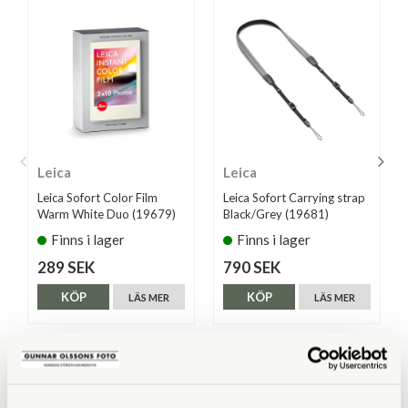
Leica
Leica
Leica Sofort Color Film
Leica Sofort Carrying strap
Warm White Duo (19679)
Black/Grey (19681)
Finns i lager
Finns i lager
289 SEK
790 SEK
KÖP
KÖP
LÄS MER
LÄS MER