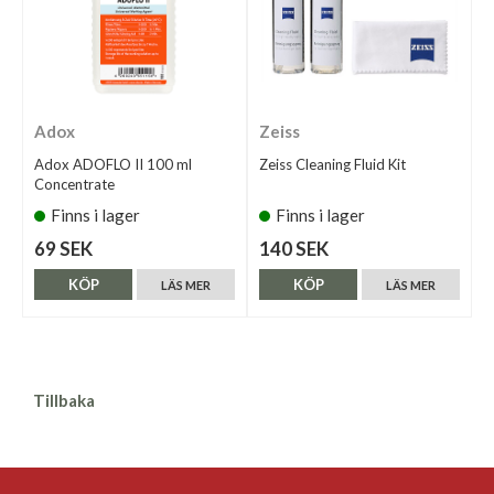
Adox
Zeiss
Adox ADOFLO II 100 ml
Zeiss Cleaning Fluid Kit
Concentrate
Finns i lager
Finns i lager
69 SEK
140 SEK
KÖP
KÖP
LÄS MER
LÄS MER
Tillbaka