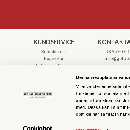
KUNDSERVICE
KONTAKTA
Kontakta oss
08 55 60 60
Köpvillkor
info@gofoto
Returinstruktioner
Att välja kikare
Org.nr: 55621
Denna webbplats använde
Reparationer & Service
Vi använder enhetsidentifie
funktioner för sociala medi
annan information från din
med. Dessa kan i sin tur k
som de har samlat in när d