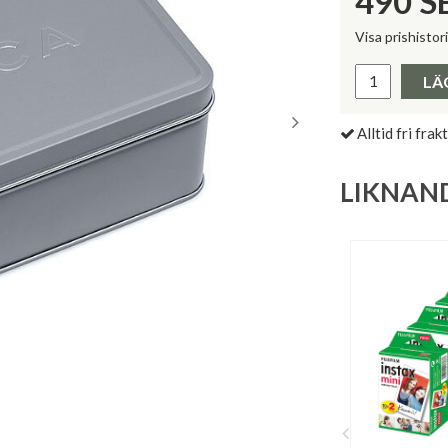
490
S
Visa prishistor
Lägsta pris 
LÄ
Alltid fri frakt
LIKNAN