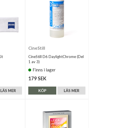
CineStill
it
CineStill D6 DaylightChrome (Del
1 av 3)
Finns i lager
179 SEK
LÄS MER
KÖP
LÄS MER