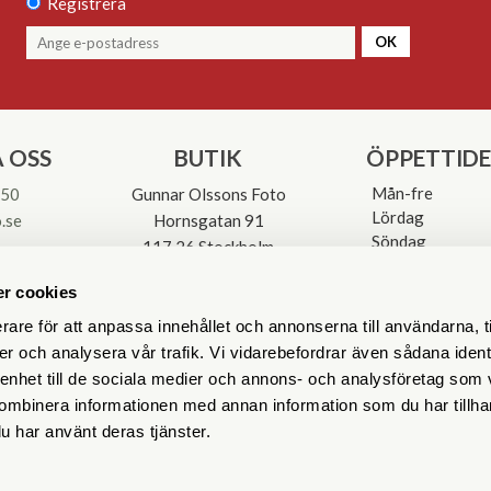
Registrera
OK
 OSS
BUTIK
ÖPPETTID
Mån-fre
 50
Gunnar Olssons Foto
Lördag
.se
Hornsgatan 91
Söndag
117 26 Stockholm
Avvikande öpp
3-0137
r cookies
rare för att anpassa innehållet och annonserna till användarna, t
er och analysera vår trafik. Vi vidarebefordrar även sådana ident
 enhet till de sociala medier och annons- och analysföretag som
ombinera informationen med annan information som du har tillhand
u har använt deras tjänster.