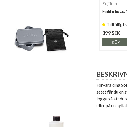
Fujifilm
Fujifilm Instax
Tillfälligt 
899 SEK
KÖP
BESKRIV
Förvara dina Sof
setet får du en 
logga så att du 
eller på en hyll