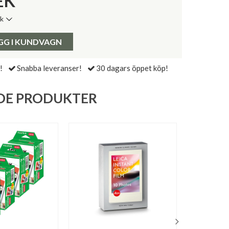
EK
ik
de senaste 30 dagarna:
Pris:
GG I KUNDVAGN
!
Snabba leveranser!
30 dagars öppet köp!
DE PRODUKTER