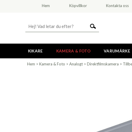
Hem
Köpvillkor
Kontakta oss
KIKARE
KAMERA & FOTO
VARUMÄRKE
Hem
>
Kamera & Foto
>
Analogt
>
Direktfilmskamera
>
Tillb