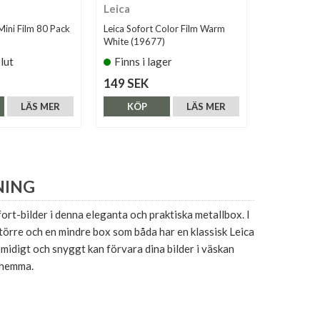
Leica
Leica
 Mini Film 80 Pack
Leica Sofort Color Film Warm
Leica Sofor
White (19677)
White Duo 
slut
Finns i lager
Finns i 
149 SEK
289 SEK
LÄS MER
KÖP
LÄS MER
KÖP
NING
ort-bilder i denna eleganta och praktiska metallbox. I
större och en mindre box som båda har en klassisk Leica
smidigt och snyggt kan förvara dina bilder i väskan
a hemma.