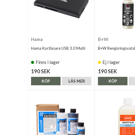
Hama
B+W
Hama Kortläsare USB 3.0 Multi
B+W Rengöringsväts
Finns i lager
Ej i lager
190 SEK
190 SEK
KÖP
LÄS MER
KÖP