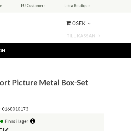
ce
EU Customers
Leica Boutique
0 SEK
TILL KASSAN
ION
fort Picture Metal Box-Set
:
0168010173
Finns i lager