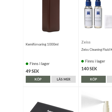
Zeiss
Kemiförvaring 1000ml
Zeiss Cleaning Fluid K
Finns i lager
Finns i lager
140 SEK
49 SEK
KÖP
LÄS MER
KÖP