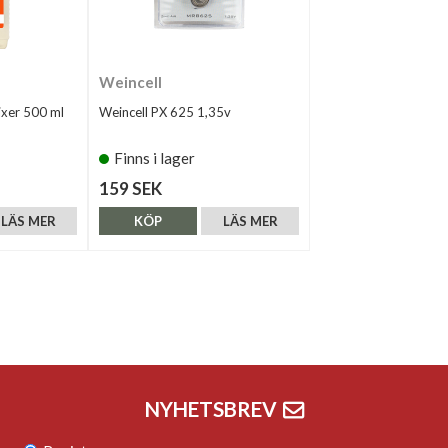
Weincell
xer 500 ml
Weincell PX 625 1,35v
Finns i lager
159 SEK
LÄS MER
KÖP
LÄS MER
NYHETSBREV