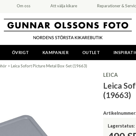
Om oss
Att välja kikare
Reparationer & Servi
ÖVRIGT
KAMPANJER
OUTLET
INSPIRAT
ehör
>
Leica Sofort Picture Metal Box-Set (19663)
LEICA
Leica So
(19663)
Artikelnummer
Lagerstatus: