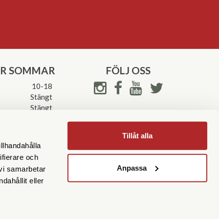
ER SOMMAR
FÖLJ OSS
10-18
Stängt
Stängt
ettider->
Tillåt alla
illhandahålla
ifierare och
Anpassa
 vi samarbetar
ahållit eller