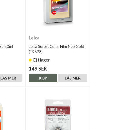
Leica
ka 50ml
Leica Sofort Color Film Neo Gold
(19678)
Ej i lager
149 SEK
LÄS MER
KÖP
LÄS MER