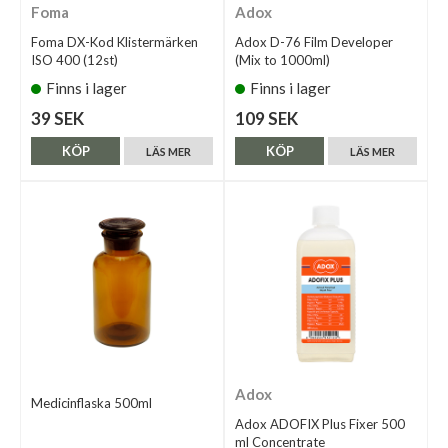
Foma
Adox
Foma DX-Kod Klistermärken
Adox D-76 Film Developer
ISO 400 (12st)
(Mix to 1000ml)
Finns i lager
Finns i lager
39 SEK
109 SEK
KÖP
KÖP
LÄS MER
LÄS MER
Adox
Medicinflaska 500ml
Adox ADOFIX Plus Fixer 500
ml Concentrate