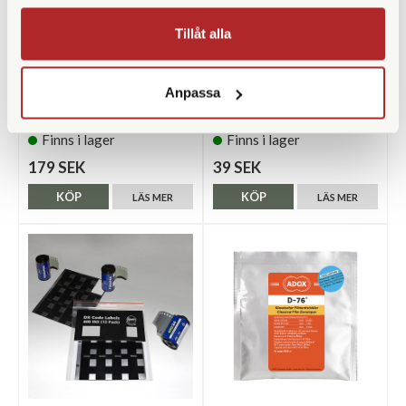
Tillåt alla
Adox
Foma
Anpassa
Adox ADOFIX Plus Fixer 1L
Foma DX-Kod Klistermärken
Concentrate
ISO 200 (12st)
Finns i lager
Finns i lager
179 SEK
39 SEK
KÖP
KÖP
LÄS MER
LÄS MER