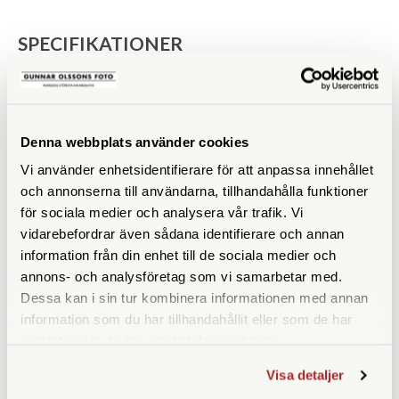
SPECIFIKATIONER
ISO
100
Filmtyp
Svartvit
Denna webbplats använder cookies
Vi använder enhetsidentifierare för att anpassa innehållet
och annonserna till användarna, tillhandahålla funktioner
för sociala medier och analysera vår trafik. Vi
vidarebefordrar även sådana identifierare och annan
ANDRA KÖPTE ÄVEN
information från din enhet till de sociala medier och
annons- och analysföretag som vi samarbetar med.
Dessa kan i sin tur kombinera informationen med annan
information som du har tillhandahållit eller som de har
samlat in när du har använt deras tjänster.
Visa detaljer