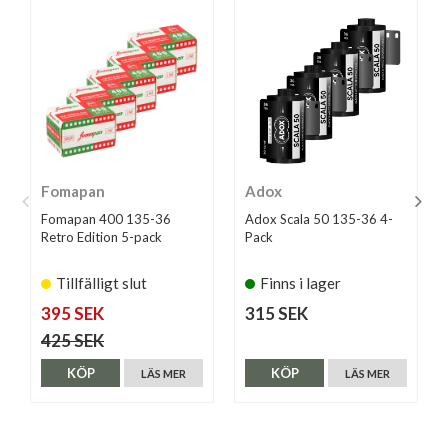
Fomapan
Adox
Fomapan 400 135-36
Adox Scala 50 135-36 4-
Retro Edition 5-pack
Pack
Tillfälligt slut
Finns i lager
395 SEK
315 SEK
425 SEK
KÖP
KÖP
LÄS MER
LÄS MER