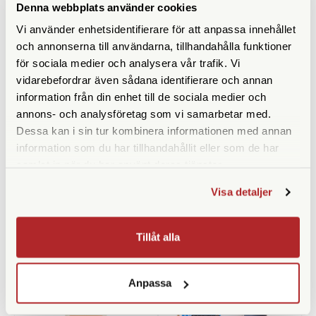
Denna webbplats använder cookies
Vi använder enhetsidentifierare för att anpassa innehållet
och annonserna till användarna, tillhandahålla funktioner
för sociala medier och analysera vår trafik. Vi
vidarebefordrar även sådana identifierare och annan
information från din enhet till de sociala medier och
annons- och analysföretag som vi samarbetar med.
Dessa kan i sin tur kombinera informationen med annan
AP
CineStill
information som du har tillhandahållit eller som de har
samlat in när du har använt deras tjänster.
AP Kemiomrörare "Stirring
CineStill D6 DaylightChrome
Paddles" 2-pack
(Del 1 av 3)
Visa detaljer
Finns i lager
Finns i lager
129 SEK
179 SEK
Tillåt alla
KÖP
KÖP
LÄS MER
LÄS MER
Anpassa