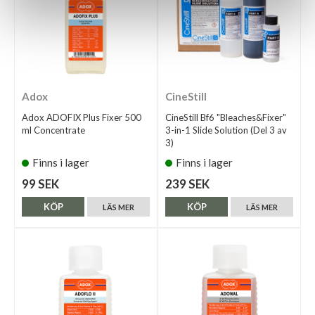
Adox
CineStill
Adox ADOFIX Plus Fixer 500
CineStill Bf6 "Bleaches&Fixer"
ml Concentrate
3-in-1 Slide Solution (Del 3 av
3)
Finns i lager
Finns i lager
99 SEK
239 SEK
KÖP
KÖP
LÄS MER
LÄS MER