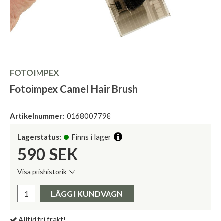
FOTOIMPEX
Fotoimpex Camel Hair Brush
Artikelnummer:
0168007798
Lagerstatus:
Finns i lager
590
SEK
Visa prishistorik
Lägsta pris de senaste 30 dagarna:
Pris:
LÄGG I KUNDVAGN
Alltid fri frakt!