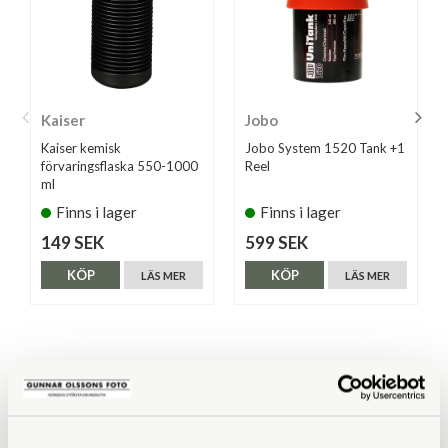
Kaiser
Jobo
Kaiser kemisk
Jobo System 1520 Tank +1
förvaringsflaska 550-1000
Reel
ml
Finns i lager
Finns i lager
149 SEK
599 SEK
KÖP
KÖP
LÄS MER
LÄS MER
ANDRA KÖPTE ÄVEN