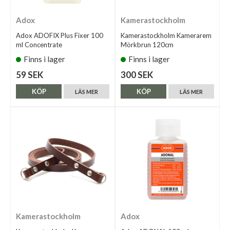
Adox
Kamerastockholm
Adox ADOFIX Plus Fixer 100
Kamerastockholm Kamerarem
ml Concentrate
Mörkbrun 120cm
Finns i lager
Finns i lager
59 SEK
300 SEK
KÖP
KÖP
LÄS MER
LÄS MER
Kamerastockholm
Adox