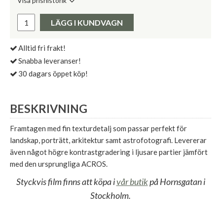
Visa prishistorik
Lägsta pris de senaste 30 dagarna:
Pris:
LÄGG I KUNDVAGN
Alltid fri frakt!
Snabba leveranser!
30 dagars öppet köp!
BESKRIVNING
Framtagen med fin texturdetalj som passar perfekt för
landskap, porträtt, arkitektur samt astrofotografi. Levererar
även något högre kontrastgradering i ljusare partier jämfört
med den ursprungliga ACROS.
Styckvis film finns att köpa i
vår butik
på Hornsgatan i
Stockholm.