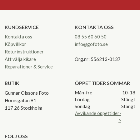
KUNDSERVICE
KONTAKTA OSS
Kontakta oss
08 55 60 60 50
Köpvillkor
info@gofoto.se
Returinstruktioner
Att välja kikare
Org.nr: 556213-0137
Reparationer & Service
BUTIK
ÖPPETTIDER SOMMAR
Mån-fre
10-18
Gunnar Olssons Foto
Lördag
Stängt
Hornsgatan 91
Söndag
Stängt
117 26 Stockholm
Avvikande öppettider-
>
FÖLJ OSS