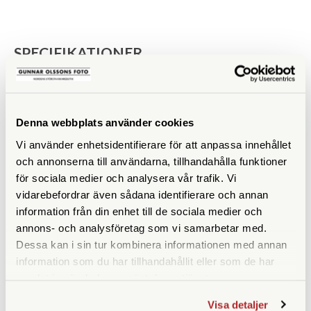
SPECIFIKATIONER
ISO
100
Filmtyp
Svartvit
Denna webbplats använder cookies
Vi använder enhetsidentifierare för att anpassa innehållet
och annonserna till användarna, tillhandahålla funktioner
för sociala medier och analysera vår trafik. Vi
vidarebefordrar även sådana identifierare och annan
ANDRA KÖPTE ÄVEN
information från din enhet till de sociala medier och
annons- och analysföretag som vi samarbetar med.
Dessa kan i sin tur kombinera informationen med annan
information som du har tillhandahållit eller som de har
samlat in när du har använt deras tjänster.
Visa detaljer