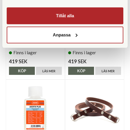
Tillåt alla
AgfaPhoto
AgfaPhoto
Anpassa
AgfaPhoto Analog 35mm
AgfaPhoto Analog 35mm
Kamera Brun
Kamera Röd
Finns i lager
Finns i lager
419 SEK
419 SEK
KÖP
KÖP
LÄS MER
LÄS MER