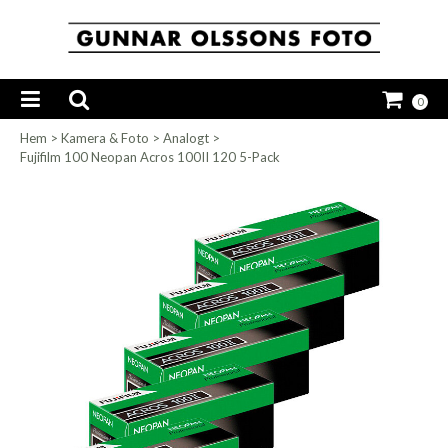
0
Hem
>
Kamera & Foto
>
Analogt
>
Fujifilm 100 Neopan Acros 100II 120 5-Pack