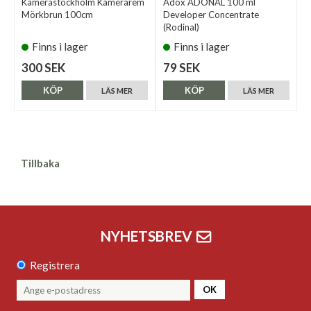
Kamerastockholm Kamerarem
Adox ADONAL 100 ml
Mörkbrun 100cm
Developer Concentrate
(Rodinal)
Finns i lager
Finns i lager
300 SEK
79 SEK
KÖP
KÖP
LÄS MER
LÄS MER
Tillbaka
NYHETSBREV
Registrera
OK