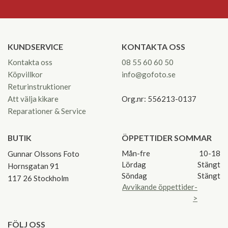
KUNDSERVICE
KONTAKTA OSS
Kontakta oss
08 55 60 60 50
Köpvillkor
info@gofoto.se
Returinstruktioner
Att välja kikare
Org.nr: 556213-0137
Reparationer & Service
BUTIK
ÖPPETTIDER SOMMAR
Mån-fre
10-18
Gunnar Olssons Foto
Lördag
Stängt
Hornsgatan 91
Söndag
Stängt
117 26 Stockholm
Avvikande öppettider-
>
FÖLJ OSS