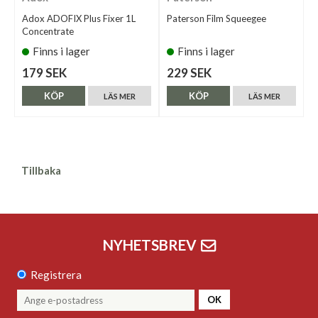
Adox ADOFIX Plus Fixer 1L
Paterson Film Squeegee
Concentrate
Finns i lager
Finns i lager
179 SEK
229 SEK
KÖP
KÖP
LÄS MER
LÄS MER
Tillbaka
NYHETSBREV
Registrera
OK