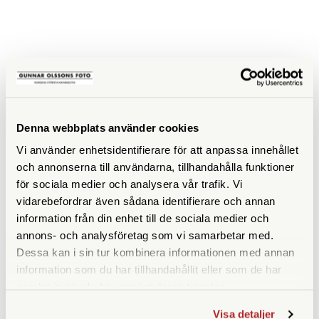
SPECIFIKATIONER
ISO
400
Filmtyp
Svartvit
Denna webbplats använder cookies
Vi använder enhetsidentifierare för att anpassa innehållet
och annonserna till användarna, tillhandahålla funktioner
för sociala medier och analysera vår trafik. Vi
vidarebefordrar även sådana identifierare och annan
information från din enhet till de sociala medier och
ANDRA KÖPTE ÄVEN
annons- och analysföretag som vi samarbetar med.
Dessa kan i sin tur kombinera informationen med annan
information som du har tillhandahållit eller som de har
samlat in när du har använt deras tjänster.
Visa detaljer