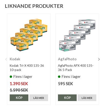
LIKNANDE PRODUKTER
Kodak
AgfaPhoto
Kodak Tri-X 400 135-36
AgfaPhoto APX 400 135-
10-pack
36 5-Pack
Finns i lager
Finns i lager
1.390 SEK
595 SEK
1.590 SEK
KÖP
KÖP
LÄS MER
LÄS MER