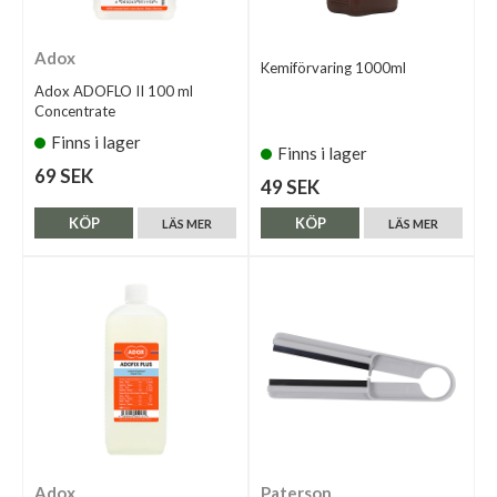
Adox
Kemiförvaring 1000ml
Adox ADOFLO II 100 ml
Concentrate
Finns i lager
Finns i lager
69 SEK
49 SEK
KÖP
KÖP
LÄS MER
LÄS MER
Adox
Paterson