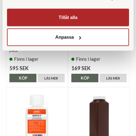
Tillåt alla
Ilford
Paterson
Anpassa
Ilford HP5 Plus 400 120 5-
Paterson Film Clips
pack
Finns i lager
Finns i lager
595 SEK
169 SEK
KÖP
KÖP
LÄS MER
LÄS MER