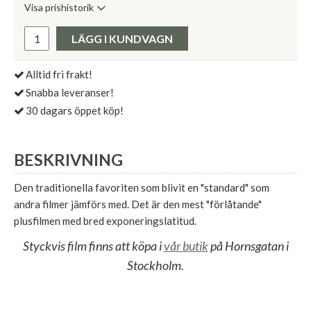
Visa prishistorik
Lägsta pris de senaste 30 dagarna:
Pris:
LÄGG I KUNDVAGN
Alltid fri frakt!
Snabba leveranser!
30 dagars öppet köp!
BESKRIVNING
Den traditionella favoriten som blivit en "standard" som
andra filmer jämförs med. Det är den mest "förlåtande"
plusfilmen med bred exponeringslatitud.
Styckvis film finns att köpa i
vår butik
på Hornsgatan i
Stockholm.