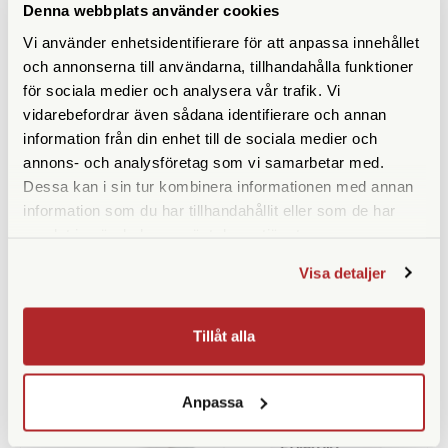
Denna webbplats använder cookies
Vi använder enhetsidentifierare för att anpassa innehållet
och annonserna till användarna, tillhandahålla funktioner
för sociala medier och analysera vår trafik. Vi
vidarebefordrar även sådana identifierare och annan
information från din enhet till de sociala medier och
annons- och analysföretag som vi samarbetar med.
Dessa kan i sin tur kombinera informationen med annan
information som du har tillhandahållit eller som de har
Polaroid
Fujifilm
samlat in när du har använt deras tjänster.
Polaroid B&W Film for 600
Fujifilm Instax Mini Evo Väska
White Frame
Gentle Rose
Visa detaljer
Finns i lager
Finns i lager
239 SEK
249 SEK
Tillåt alla
KÖP
KÖP
LÄS MER
LÄS MER
Anpassa