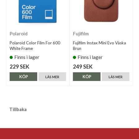
Polaroid
Fujifilm
Polaroid Color Film For 600
Fujifilm Instax Mini Evo Väska
White Frame
Brun
Finns i lager
Finns i lager
229 SEK
249 SEK
KÖP
KÖP
LÄS MER
LÄS MER
Tillbaka