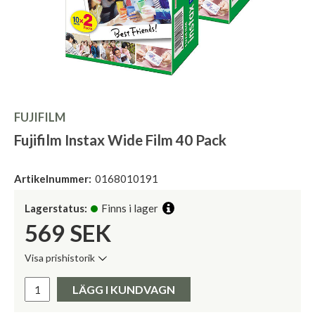
FUJIFILM
Fujifilm Instax Wide Film 40 Pack
Artikelnummer:
0168010191
Lagerstatus:
Finns i lager
569
SEK
Visa prishistorik
Lägsta pris de senaste 30 dagarna:
Pris:
LÄGG I KUNDVAGN