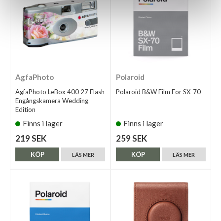
AgfaPhoto
Polaroid
AgfaPhoto LeBox 400 27 Flash
Polaroid B&W Film For SX-70
Engångskamera Wedding
Edition
Finns i lager
Finns i lager
219 SEK
259 SEK
KÖP
KÖP
LÄS MER
LÄS MER