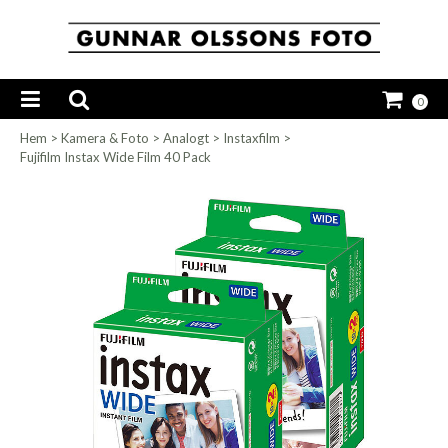
0
Hem
>
Kamera & Foto
>
Analogt
>
Instaxfilm
>
Fujifilm Instax Wide Film 40 Pack