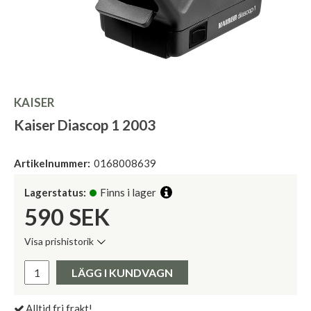
KAISER
Kaiser Diascop 1 2003
Artikelnummer:
0168008639
Lagerstatus:
Finns i lager
590
SEK
Visa prishistorik
Lägsta pris de senaste 30 dagarna:
Pris:
LÄGG I KUNDVAGN
Alltid fri frakt!