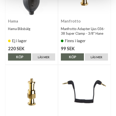
Hama
Manfrotto
Hama Blåsbälg
Manfrotto Adapter Ljus 036-
38 Super Clamp - 3/8" Hane
Ej i lager
Finns i lager
220 SEK
99 SEK
KÖP
KÖP
LÄS MER
LÄS MER