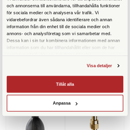
och annonserna till användarna, tillhandahålla funktioner
för sociala medier och analysera vår trafik. Vi
vidarebefordrar även sådana identifierare och annan
information från din enhet till de sociala medier och
annons- och analysföretag som vi samarbetar med.
Dessa kan i sin tur kombinera informationen med annan
Nanlite
Nanlite
information som du har tillhandahållit eller som de har
Nanlite Battery Holder for
Nanlite Bowens Adaptor för
samlat in när du har använt deras tjänster.
Forza 60
Forza 60
Finns i lager
Finns i lager
Visa detaljer
290 SEK
245 SEK
KÖP
KÖP
LÄS MER
LÄS MER
Tillåt alla
Anpassa