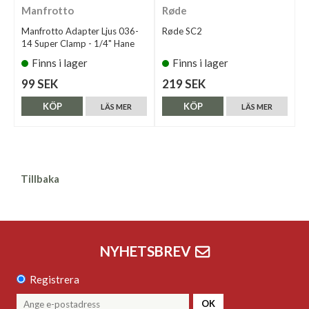
Manfrotto
Røde
Manfrotto Adapter Ljus 036-
Røde SC2
14 Super Clamp - 1/4" Hane
Finns i lager
Finns i lager
99 SEK
219 SEK
KÖP
KÖP
LÄS MER
LÄS MER
Tillbaka
NYHETSBREV
Registrera
OK