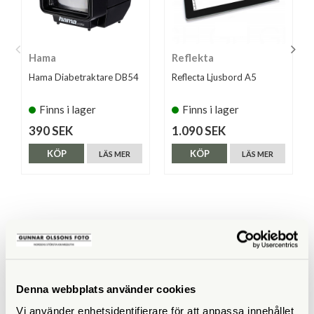
Hama
Reflekta
Hama Diabetraktare DB54
Reflecta Ljusbord A5
Finns i lager
Finns i lager
390 SEK
1.090 SEK
KÖP
KÖP
LÄS MER
LÄS MER
ANDRA KÖPTE ÄVEN
Denna webbplats använder cookies
Vi använder enhetsidentifierare för att anpassa innehållet