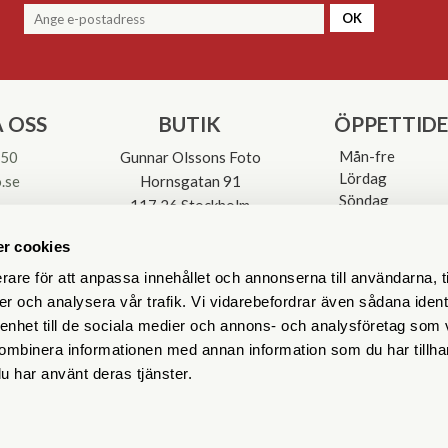
OK
 OSS
BUTIK
ÖPPETTID
Mån-fre
 50
Gunnar Olssons Foto
Lördag
.se
Hornsgatan 91
Söndag
117 26 Stockholm
Avvikande öpp
3-0137
r cookies
rare för att anpassa innehållet och annonserna till användarna, t
er och analysera vår trafik. Vi vidarebefordrar även sådana ident
 enhet till de sociala medier och annons- och analysföretag som
ombinera informationen med annan information som du har tillhand
u har använt deras tjänster.