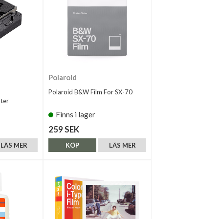
Polaroid
Polaroid B&W Film For SX-70
ter
Finns i lager
259 SEK
LÄS MER
KÖP
LÄS MER