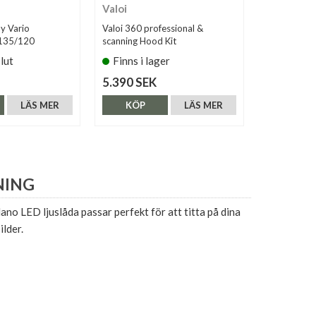
Valoi
Lomograp
y Vario
Valoi 360 professional &
Lomography
r 135/120
scanning Hood Kit
slut
Finns i lager
Finns i 
5.390 SEK
890 SEK
LÄS MER
KÖP
LÄS MER
KÖP
NING
lano LED ljuslåda passar perfekt för att titta på dina
ilder.