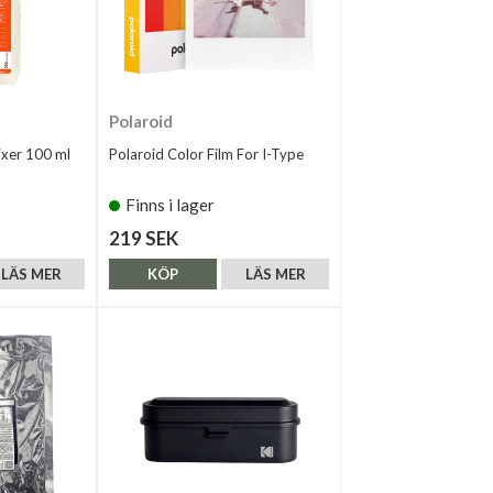
Polaroid
xer 100 ml
Polaroid Color Film For I-Type
Finns i lager
219 SEK
LÄS MER
KÖP
LÄS MER