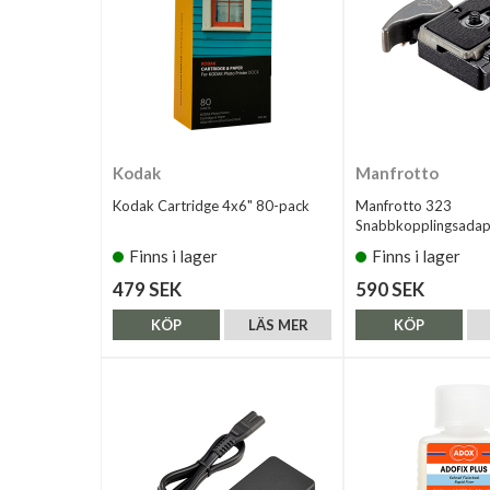
Kodak
Manfrotto
Kodak Cartridge 4x6" 80-pack
Manfrotto 323
Snabbkopplingsadap
Finns i lager
Finns i lager
479 SEK
590 SEK
KÖP
LÄS MER
KÖP