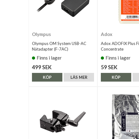
Olympus
Adox
Olympus OM System USB-AC
Adox ADOFIX Plus Fi
Nätadapter (F-7AC)
Concentrate
Finns i lager
Finns i lager
499 SEK
59 SEK
KÖP
LÄS MER
KÖP