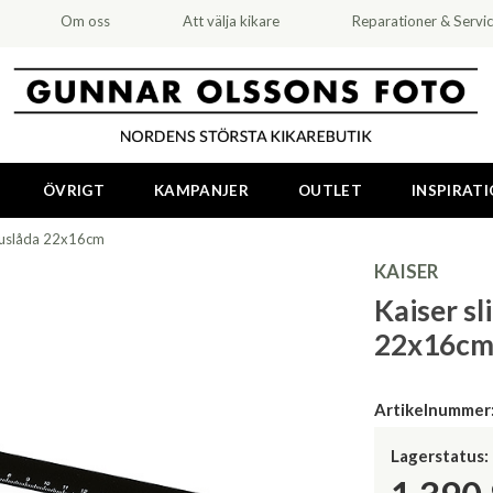
Om oss
Att välja kikare
Reparationer & Servi
ÖVRIGT
KAMPANJER
OUTLET
INSPIRAT
 ljuslåda 22x16cm
KAISER
Kaiser sl
22x16c
Artikelnummer
Lagerstatus: