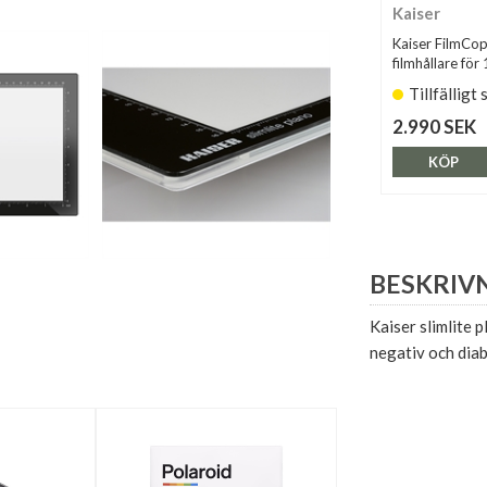
Kaiser
Kaiser FilmCop
filmhållare fö
Tillfälligt 
2.990 SEK
KÖP
BESKRIV
Kaiser slimlite p
negativ och diab