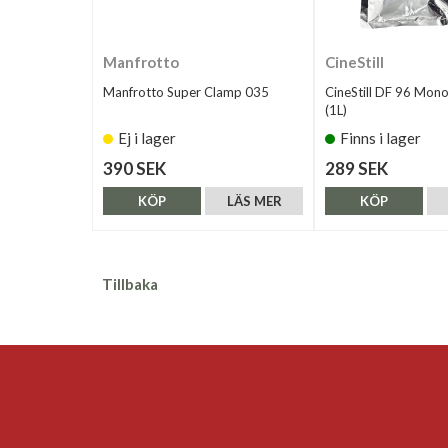
Manfrotto
CineStill
Manfrotto Super Clamp 035
CineStill DF 96 Mon
(1L)
Ej i lager
Finns i lager
390 SEK
289 SEK
KÖP
LÄS MER
KÖP
Tillbaka