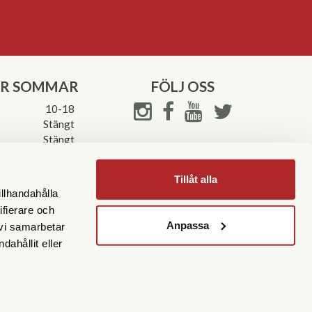
ER SOMMAR
FÖLJ OSS
10-18
Stängt
Stängt
ettider->
Tillåt alla
illhandahålla
ifierare och
Anpassa
 vi samarbetar
ahållit eller