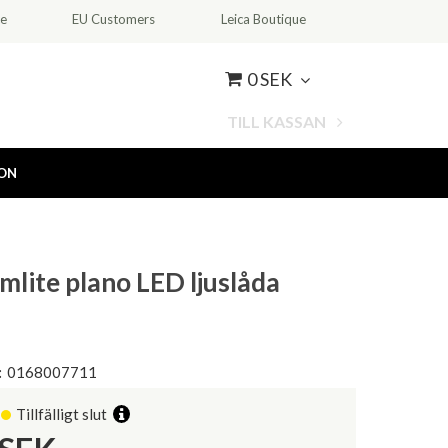
ce
EU Customers
Leica Boutique
0 SEK
TILL KASSAN
ION
imlite plano LED ljuslåda
m
:
0168007711
Tillfälligt slut