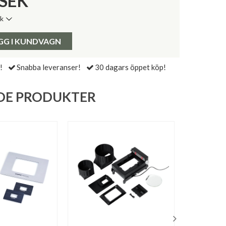
SEK
ik
de senaste 30 dagarna:
Pris:
GG I KUNDVAGN
!
Snabba leveranser!
30 dagars öppet köp!
DE PRODUKTER