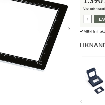
1.390
Visa prishistor
Lägsta pris 
LÄ
Alltid fri frakt
LIKNAN