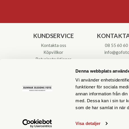
KUNDSERVICE
KONTAKTA
Kontakta oss
08 55 60 60
Köpvillkor
info@gofoto
Returinstruktioner
Att välja kikare
Org.nr: 55621
Denna webbplats använde
Reparationer & Service
Vi använder enhetsidentifie
funktioner för sociala medi
annan information från din
med. Dessa kan i sin tur k
som de har samlat in när d
Visa detaljer