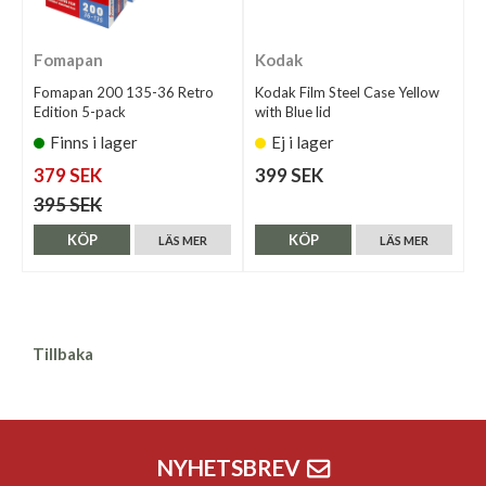
Fomapan
Kodak
Fomapan 200 135-36 Retro
Kodak Film Steel Case Yellow
Edition 5-pack
with Blue lid
Finns i lager
Ej i lager
379 SEK
399 SEK
395 SEK
KÖP
KÖP
LÄS MER
LÄS MER
Tillbaka
NYHETSBREV