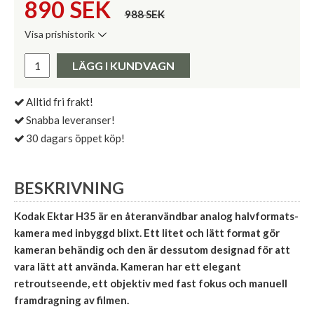
890
SEK
988 SEK
Visa prishistorik
Lägsta pris de senaste 30 dagarna:
Pris:
LÄGG I KUNDVAGN
Alltid fri frakt!
Snabba leveranser!
30 dagars öppet köp!
BESKRIVNING
Kodak Ektar H35 är en återanvändbar analog halvformats-
kamera med inbyggd blixt. Ett litet och lätt format gör
kameran behändig och den är dessutom designad för att
vara lätt att använda. Kameran har ett elegant
retroutseende, ett objektiv med fast fokus och manuell
framdragning av filmen.