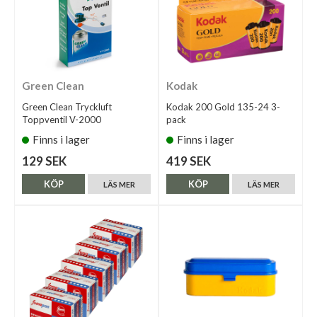
Green Clean
Kodak
Green Clean Tryckluft
Kodak 200 Gold 135-24 3-
Toppventil V-2000
pack
Finns i lager
Finns i lager
129 SEK
419 SEK
KÖP
KÖP
LÄS MER
LÄS MER