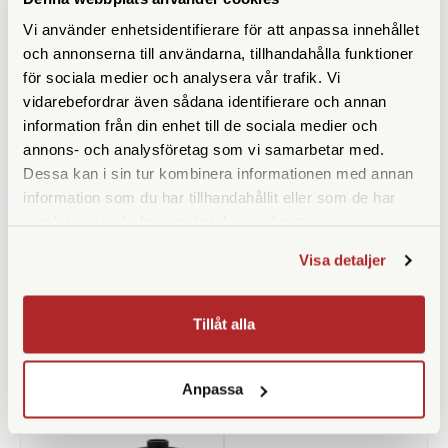
Vi använder enhetsidentifierare för att anpassa innehållet
och annonserna till användarna, tillhandahålla funktioner
för sociala medier och analysera vår trafik. Vi
Kodak
Kodak
vidarebefordrar även sådana identifierare och annan
Kodak EKTAR H35 Startkit
Kodak EKTAR H35 Startkit
information från din enhet till de sociala medier och
Sage
Sand
annons- och analysföretag som vi samarbetar med.
Finns i lager
Finns i lager
Dessa kan i sin tur kombinera informationen med annan
information som du har tillhandahållit eller som de har
890 SEK
890 SEK
samlat in när du har använt deras tjänster.
988 SEK
988 SEK
Visa detaljer
KÖP
KÖP
LÄS MER
LÄS MER
Tillåt alla
ANDRA KÖPTE ÄVEN
Anpassa