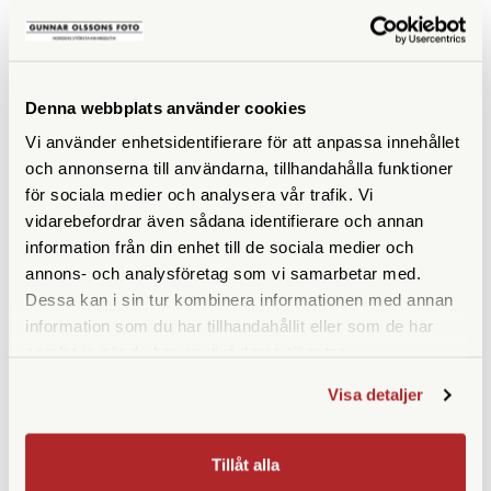
att fotografera med denna kamera.
LIKNANDE PRODUKTER
Denna webbplats använder cookies
Vi använder enhetsidentifierare för att anpassa innehållet
och annonserna till användarna, tillhandahålla funktioner
för sociala medier och analysera vår trafik. Vi
vidarebefordrar även sådana identifierare och annan
information från din enhet till de sociala medier och
annons- och analysföretag som vi samarbetar med.
Dessa kan i sin tur kombinera informationen med annan
information som du har tillhandahållit eller som de har
samlat in när du har använt deras tjänster.
Kodak
Kodak
Kodak EKTAR H35N
Kodak EKTAR H35N
Visa detaljer
Startkit Glazed Orange
Startkit Striped Green
Finns i lager
Finns i lager
Tillåt alla
1.090 SEK
1.090 SEK