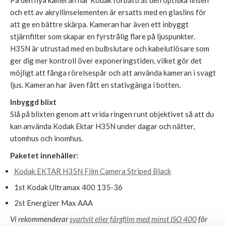
och ett av akryllinselementen är ersatts med en glaslins för
att ge en bättre skärpa. Kameran har även ett inbyggt
stjärnfilter som skapar en fyrstrålig flare på ljuspunkter.
H35N är utrustad med en bulbslutare och kabelutlösare som
ger dig mer kontroll över exponeringstiden, vilket gör det
möjligt att fånga rörelsespår och att använda kameran i svagt
ljus. Kameran har även fått en stativgänga i botten.
Inbyggd blixt
Slå på blixten genom att vrida ringen runt objektivet så att du
kan använda Kodak Ektar H35N under dagar och nätter,
utomhus och inomhus.
Paketet innehåller:
Kodak EKTAR H35N Film Camera Striped Black
1st Kodak Ultramax 400 135-36
2st Energizer Max AAA
Vi rekommenderar
svartvit eller färgfilm med minst ISO 400
för