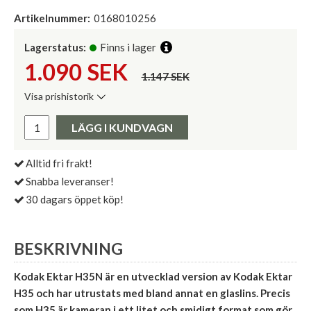
Artikelnummer:
0168010256
Lagerstatus:
Finns i lager
1.090
SEK
1.147 SEK
Visa prishistorik
Lägsta pris de senaste 30 dagarna:
Pris:
LÄGG I KUNDVAGN
Alltid fri frakt!
Snabba leveranser!
30 dagars öppet köp!
BESKRIVNING
Kodak Ektar H35N är en utvecklad version av Kodak Ektar
H35 och har utrustats med bland annat en glaslins. Precis
som H35 är kameran i ett litet och smidigt format som gör