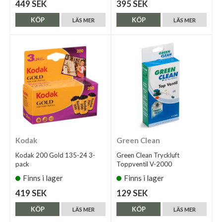
449 SEK
395 SEK
KÖP
KÖP
LÄS MER
LÄS MER
Kodak
Green Clean
Kodak 200 Gold 135-24 3-
Green Clean Tryckluft
pack
Toppventil V-2000
Finns i lager
Finns i lager
419 SEK
129 SEK
KÖP
KÖP
LÄS MER
LÄS MER