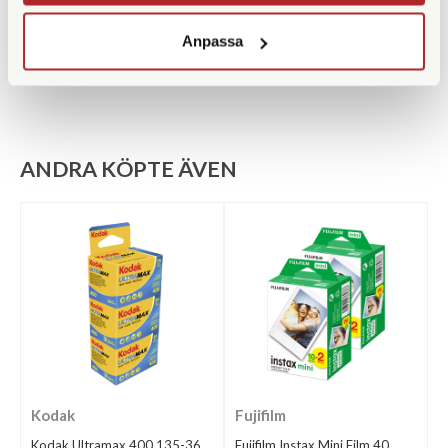
1.147 SEK
1.147 SEK
KÖP
KÖP
Anpassa
LÄS MER
LÄS MER
ANDRA KÖPTE ÄVEN
Kodak
Fujifilm
Kodak Ultramax 400 135-36
Fujifilm Instax Mini Film 40