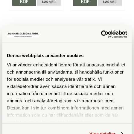
KÖP
KÖP
LÄS MER
LÄS MER
SPECIFIKATIONER
ISO
160
Denna webbplats använder cookies
Vi använder enhetsidentifierare för att anpassa innehållet
Filmtyp
Färg
och annonserna till användarna, tillhandahålla funktioner
för sociala medier och analysera vår trafik. Vi
vidarebefordrar även sådana identifierare och annan
information från din enhet till de sociala medier och
annons- och analysföretag som vi samarbetar med.
ANDRA KÖPTE ÄVEN
Dessa kan i sin tur kombinera informationen med annan
information som du har tillhandahållit eller som de har
samlat in när du har använt deras tjänster.
Visa detaljer