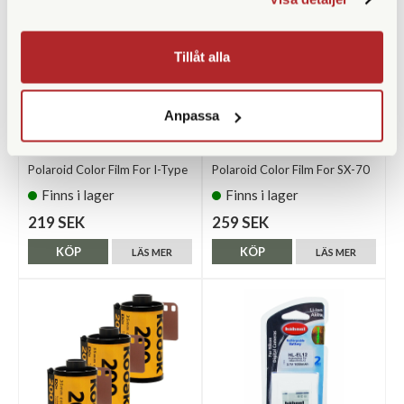
Tillåt alla
Anpassa
Polaroid
Polaroid
Polaroid Color Film For I-Type
Polaroid Color Film For SX-70
Finns i lager
Finns i lager
219 SEK
259 SEK
KÖP
KÖP
LÄS MER
LÄS MER