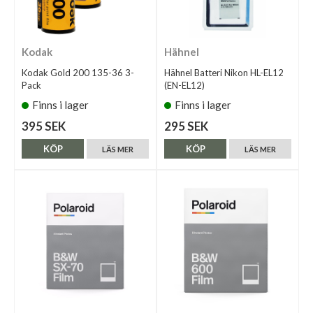
Kodak
Hähnel
Kodak Gold 200 135-36 3-
Hähnel Batteri Nikon HL-EL12
Pack
(EN-EL12)
Finns i lager
Finns i lager
395 SEK
295 SEK
KÖP
KÖP
LÄS MER
LÄS MER