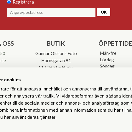
Registrera
OK
 OSS
BUTIK
ÖPPETTID
Mån-fre
 50
Gunnar Olssons Foto
Lördag
.se
Hornsgatan 91
Söndag
117 26 Stockholm
Avvikande öpp
3-0137
r cookies
rare för att anpassa innehållet och annonserna till användarna, t
er och analysera vår trafik. Vi vidarebefordrar även sådana ident
 enhet till de sociala medier och annons- och analysföretag som
ombinera informationen med annan information som du har tillhand
u har använt deras tjänster.