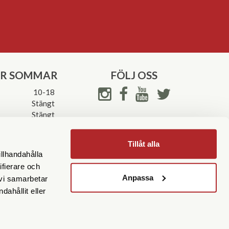
ER SOMMAR
FÖLJ OSS
10-18
Stängt
Stängt
ettider->
Tillåt alla
illhandahålla
ifierare och
Anpassa
 vi samarbetar
ahållit eller