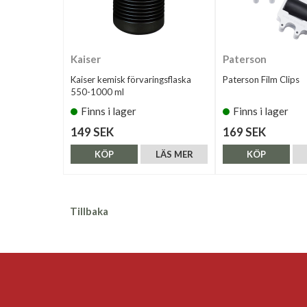
Kaiser
Paterson
Kaiser kemisk förvaringsflaska
Paterson Film Clips
550-1000 ml
Finns i lager
Finns i lager
149 SEK
169 SEK
KÖP
LÄS MER
KÖP
Tillbaka