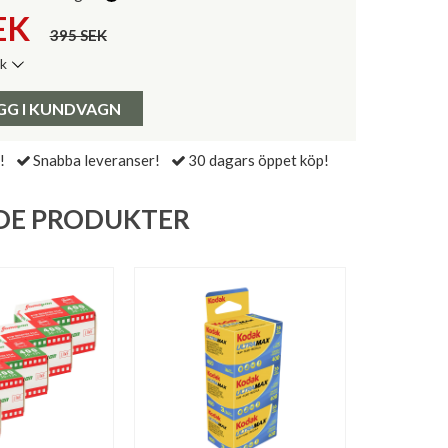
EK
395 SEK
ik
de senaste 30 dagarna:
Pris:
GG I KUNDVAGN
!
Snabba leveranser!
30 dagars öppet köp!
DE PRODUKTER