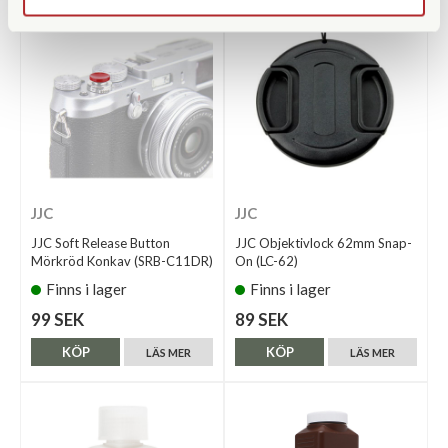
JJC
JJC
JJC Soft Release Button
JJC Objektivlock 62mm Snap-
Mörkröd Konkav (SRB-C11DR)
On (LC-62)
Finns i lager
Finns i lager
99 SEK
89 SEK
KÖP
KÖP
LÄS MER
LÄS MER