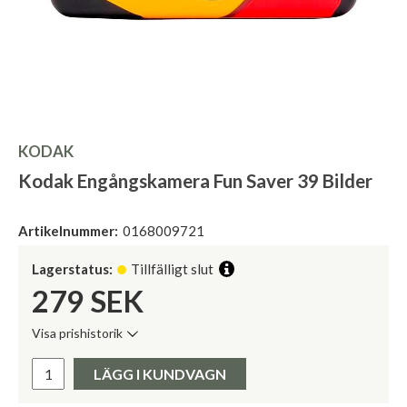
KODAK
Kodak Engångskamera Fun Saver 39 Bilder
Artikelnummer:
0168009721
Lagerstatus:
Tillfälligt slut
279
SEK
Visa prishistorik
Lägsta pris de senaste 30 dagarna:
Pris:
LÄGG I KUNDVAGN