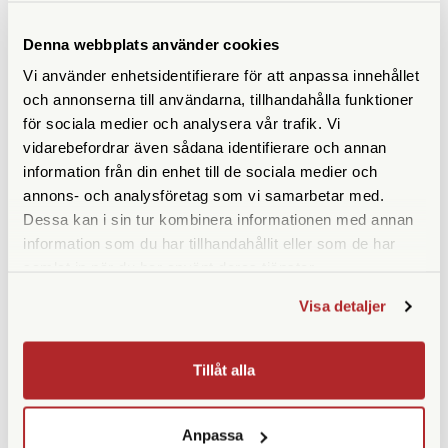
Denna webbplats använder cookies
Vi använder enhetsidentifierare för att anpassa innehållet
och annonserna till användarna, tillhandahålla funktioner
för sociala medier och analysera vår trafik. Vi
vidarebefordrar även sådana identifierare och annan
information från din enhet till de sociala medier och
annons- och analysföretag som vi samarbetar med.
Dessa kan i sin tur kombinera informationen med annan
Squarehood
Smallrig
information som du har tillhandahållit eller som de har
samlat in när du har använt deras tjänster.
Squarehood Mini Softy DOME
SmallRig Screen Protector for
Red
Fujifilm X100VI / X100V / X-E4
Visa detaljer
/ X-T4 / X-T5 / RICOH GR IV
(5803)
Finns i lager
Finns i lager
Tillåt alla
109 SEK
129 SEK
KÖP
KÖP
LÄS MER
LÄS MER
Anpassa