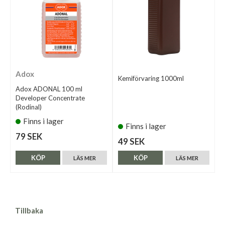
Adox
Kemiförvaring 1000ml
Adox ADONAL 100 ml
Developer Concentrate
(Rodinal)
Finns i lager
Finns i lager
79 SEK
49 SEK
KÖP
KÖP
LÄS MER
LÄS MER
Tillbaka