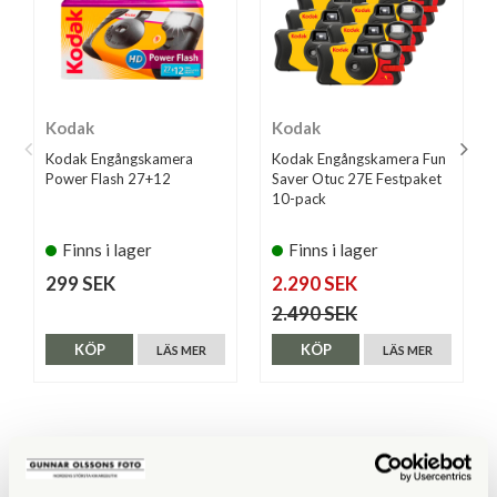
Kodak
Kodak
Kodak Engångskamera
Kodak Engångskamera Fun
Power Flash 27+12
Saver Otuc 27E Festpaket
10-pack
Finns i lager
Finns i lager
299 SEK
2.290 SEK
2.490 SEK
KÖP
KÖP
LÄS MER
LÄS MER
ANDRA KÖPTE ÄVEN