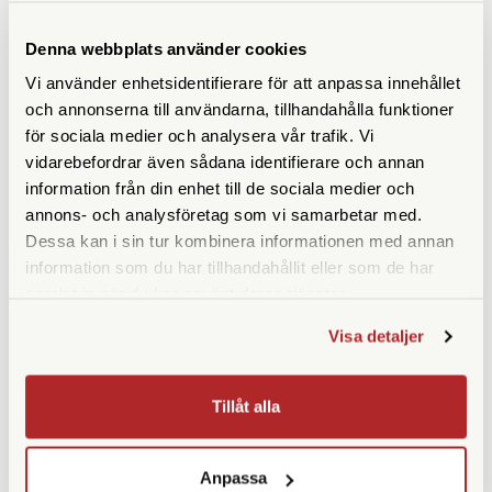
Denna webbplats använder cookies
Vi använder enhetsidentifierare för att anpassa innehållet
ANDRA KÖPTE ÄVEN
och annonserna till användarna, tillhandahålla funktioner
för sociala medier och analysera vår trafik. Vi
vidarebefordrar även sådana identifierare och annan
information från din enhet till de sociala medier och
annons- och analysföretag som vi samarbetar med.
Dessa kan i sin tur kombinera informationen med annan
information som du har tillhandahållit eller som de har
samlat in när du har använt deras tjänster.
Visa detaljer
Small B/W Thermometer
Kemiförvaring 1000ml
Without Mercury
Tillåt alla
Finns i lager
Finns i lager
69 SEK
49 SEK
Anpassa
KÖP
KÖP
LÄS MER
LÄS MER