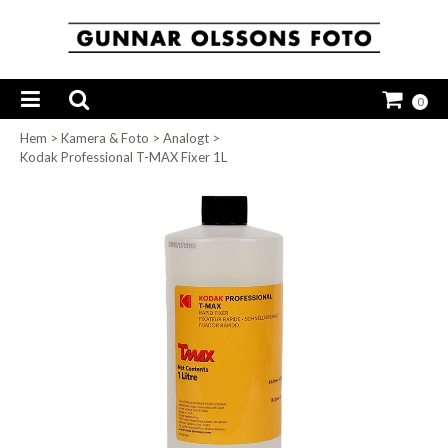
0
Hem
>
Kamera & Foto
>
Analogt
>
Kodak Professional T-MAX Fixer 1L