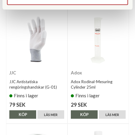
JJC
Adox
JJC Antistatiska
Adox Rodinal-Mesuring
rengöringshandskar (G-01)
Cylinder 25ml
Finns i lager
Finns i lager
79 SEK
29 SEK
KÖP
KÖP
LÄS MER
LÄS MER