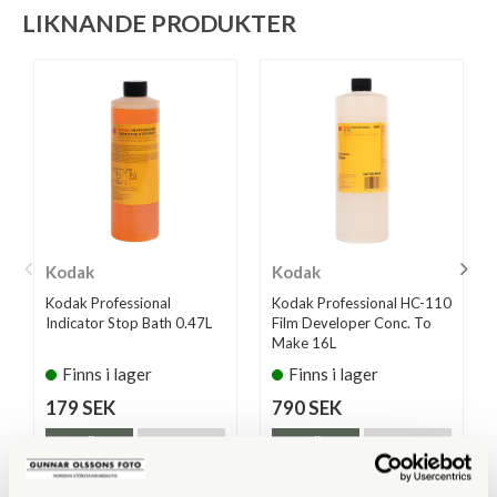
LIKNANDE PRODUKTER
Kodak
Kodak
Kodak Professional
Kodak Professional HC-110
Indicator Stop Bath 0.47L
Film Developer Conc. To
Make 16L
Finns i lager
Finns i lager
179 SEK
790 SEK
KÖP
KÖP
LÄS MER
LÄS MER