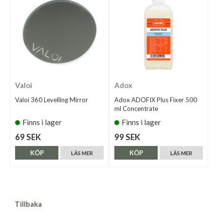
Valoi
Adox
Valoi 360 Levelling Mirror
Adox ADOFIX Plus Fixer 500
ml Concentrate
Finns i lager
Finns i lager
69 SEK
99 SEK
KÖP
KÖP
LÄS MER
LÄS MER
Tillbaka