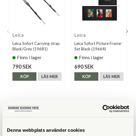
Leica
Leica
Leica Sofort Carrying strap
Leica Sofort Picture Frame-
Black/Grey (19681)
Set Black (19664)
Finns i lager
Finns i lager
790 SEK
690 SEK
KÖP
LÄS MER
KÖP
LÄS MER
ANDRA KÖPTE ÄVEN
Denna webbplats använder cookies