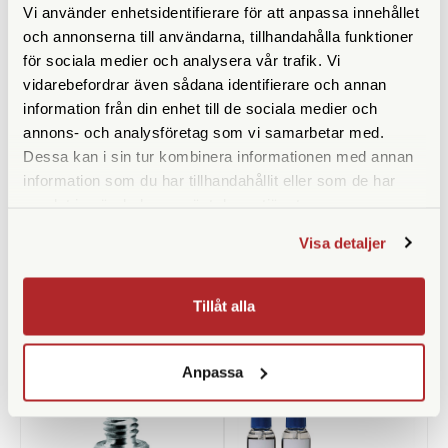
Vi använder enhetsidentifierare för att anpassa innehållet
och annonserna till användarna, tillhandahålla funktioner
för sociala medier och analysera vår trafik. Vi
vidarebefordrar även sådana identifierare och annan
information från din enhet till de sociala medier och
annons- och analysföretag som vi samarbetar med.
Dessa kan i sin tur kombinera informationen med annan
Adox
SmallRig
information som du har tillhandahållit eller som de har
samlat in när du har använt deras tjänster.
Adox ADOFIX Plus Fixer 500
SmallRig Gängadapter
ml Concentrate
hane/hane 1/4" (828)
Visa detaljer
Finns i lager
Finns i lager
99 SEK
99 SEK
Tillåt alla
KÖP
LÄS MER
KÖP
LÄS MER
Anpassa