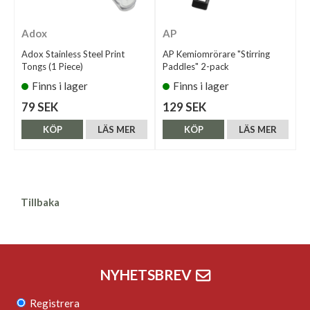
Adox
AP
Adox Stainless Steel Print
AP Kemiomrörare "Stirring
Tongs (1 Piece)
Paddles" 2-pack
Finns i lager
Finns i lager
79 SEK
129 SEK
KÖP
LÄS MER
KÖP
LÄS MER
Tillbaka
NYHETSBREV
Registrera