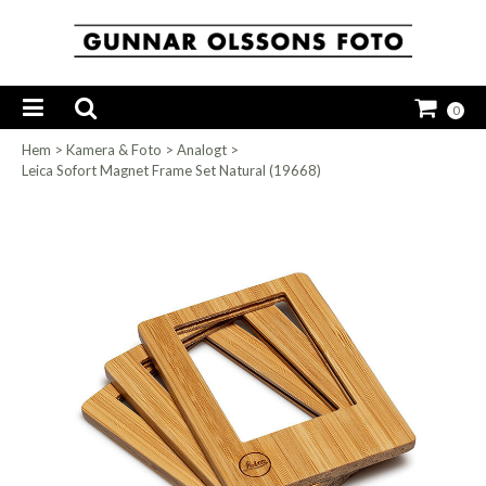
0
Hem
>
Kamera & Foto
>
Analogt
>
Leica Sofort Magnet Frame Set Natural (19668)