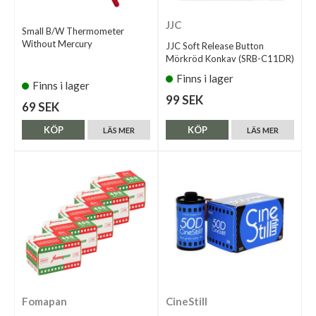
JJC
Small B/W Thermometer
Without Mercury
JJC Soft Release Button
Mörkröd Konkav (SRB-C11DR)
Finns i lager
Finns i lager
99 SEK
69 SEK
KÖP
KÖP
LÄS MER
LÄS MER
Fomapan
CineStill