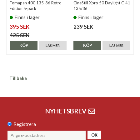
Fomapan 400 135-36 Retro
CineStill Xpro 50 Daylight C-41
Edition 5-pack
135/36
Finns i lager
Finns i lager
395 SEK
239 SEK
425 SEK
KÖP
KÖP
LÄS MER
LÄS MER
Tillbaka
NYHETSBREV
Registrera
OK