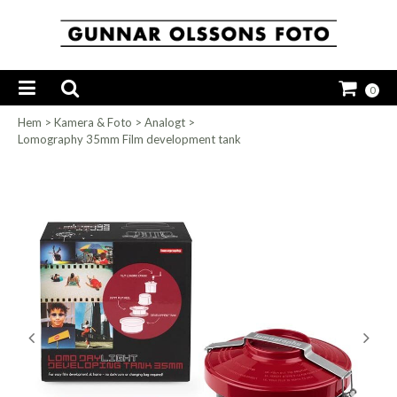
0
Hem
>
Kamera & Foto
>
Analogt
>
Lomography 35mm Film development tank