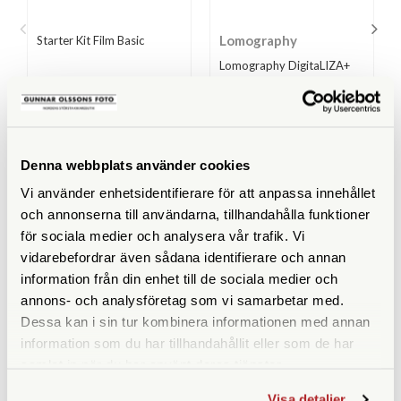
Lomography
Starter Kit Film Basic
Lomography DigitaLIZA+
Finns i lager
Finns i lager
690 SEK
890 SEK
KÖP
KÖP
Denna webbplats använder cookies
LÄS MER
LÄS MER
Vi använder enhetsidentifierare för att anpassa innehållet
och annonserna till användarna, tillhandahålla funktioner
för sociala medier och analysera vår trafik. Vi
vidarebefordrar även sådana identifierare och annan
ANDRA KÖPTE ÄVEN
information från din enhet till de sociala medier och
annons- och analysföretag som vi samarbetar med.
Dessa kan i sin tur kombinera informationen med annan
information som du har tillhandahållit eller som de har
samlat in när du har använt deras tjänster.
Visa detaljer