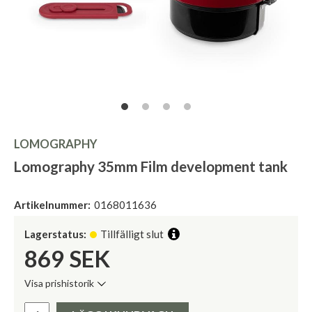
LOMOGRAPHY
Lomography 35mm Film development tank
Artikelnummer:
0168011636
Lagerstatus:
Tillfälligt slut
869
SEK
Visa prishistorik
Lägsta pris de senaste 30 dagarna:
Pris: