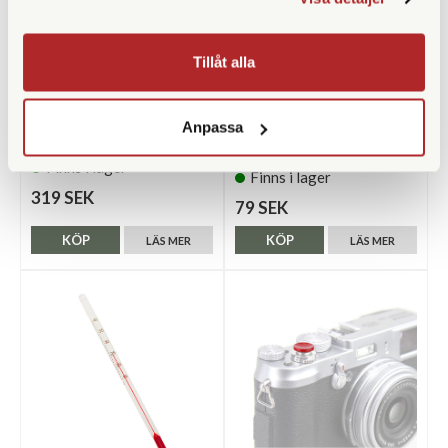
Tillåt alla
CineStill
Tratt 15cm
Anpassa
CineStill DF 96 Monobath
Finns i lager
Finns i lager
319 SEK
79 SEK
KÖP
KÖP
LÄS MER
LÄS MER