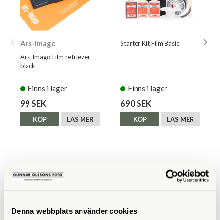
Ars-Imago
Starter Kit Film Basic
Ars-Imago Film retriever
black
Finns i lager
Finns i lager
99 SEK
690 SEK
KÖP
LÄS MER
KÖP
LÄS MER
ANDRA KÖPTE ÄVEN
Denna webbplats använder cookies