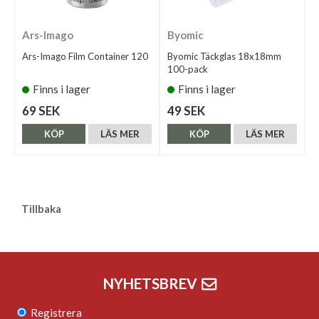
Ars-Imago
Byomic
Ars-Imago Film Container 120
Byomic Täckglas 18x18mm
100-pack
Finns i lager
Finns i lager
69 SEK
49 SEK
KÖP
LÄS MER
KÖP
LÄS MER
Tillbaka
NYHETSBREV
Registrera