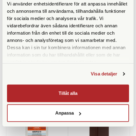
Vi använder enhetsidentifierare för att anpassa innehållet
och annonserna till användarna, tillhandahålla funktioner
för sociala medier och analysera vår trafik. Vi
vidarebefordrar även sådana identifierare och annan
information från din enhet till de sociala medier och
annons- och analysföretag som vi samarbetar med.
Dessa kan i sin tur kombinera informationen med annan
Adox
Valoi
information som du har tillhandahållit eller som de har
Adox Rodinal-Mesuring
Valoi 360 Levelling Mirror
samlat in när du har använt deras tjänster.
Cylinder 25ml
Visa detaljer
Finns i lager
Finns i lager
29 SEK
69 SEK
Tillåt alla
KÖP
LÄS MER
KÖP
LÄS MER
Anpassa