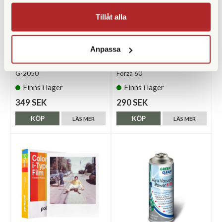
Tillåt alla
Anpassa
Green Clean
Nanlite
Green Clean Tryckluft 400ml
Nanlite Battery Holder for
G-2050
Forza 60
Finns i lager
Finns i lager
349 SEK
290 SEK
KÖP
KÖP
LÄS MER
LÄS MER