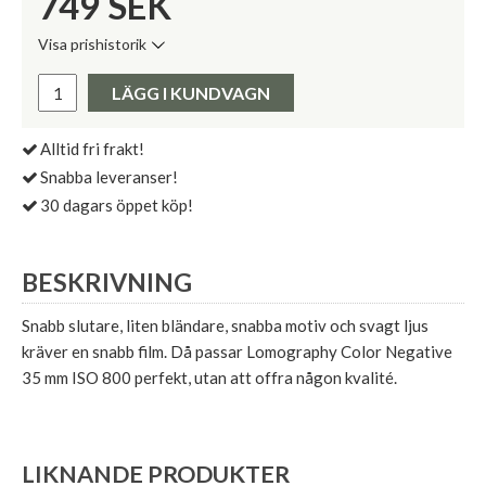
749
SEK
Visa prishistorik
Lägsta pris de senaste 30 dagarna:
Pris:
LÄGG I KUNDVAGN
Alltid fri frakt!
Snabba leveranser!
30 dagars öppet köp!
BESKRIVNING
Snabb slutare, liten bländare, snabba motiv och svagt ljus
kräver en snabb film. Då passar Lomography Color Negative
35 mm ISO 800 perfekt, utan att offra någon kvalité.
LIKNANDE PRODUKTER