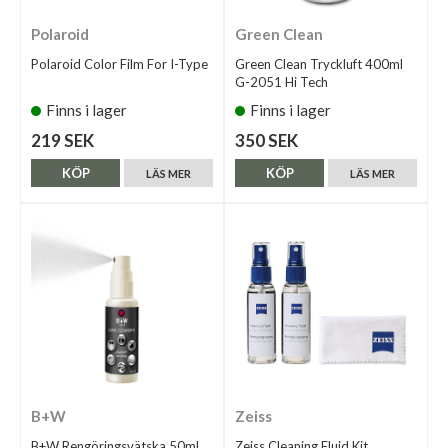
Polaroid
Green Clean
Polaroid Color Film For I-Type
Green Clean Tryckluft 400ml
G-2051 Hi Tech
Finns i lager
Finns i lager
219 SEK
350 SEK
KÖP
KÖP
LÄS MER
LÄS MER
B+W
Zeiss
B+W Rengöringsvätska 50ml
Zeiss Cleaning Fluid Kit