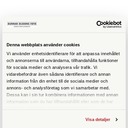
SPECIFIKATIONER
ISO
800
Denna webbplats använder cookies
Filmtyp
Färg
Vi använder enhetsidentifierare för att anpassa innehållet
och annonserna till användarna, tillhandahålla funktioner
för sociala medier och analysera vår trafik. Vi
vidarebefordrar även sådana identifierare och annan
information från din enhet till de sociala medier och
ANDRA KÖPTE ÄVEN
annons- och analysföretag som vi samarbetar med.
Dessa kan i sin tur kombinera informationen med annan
information som du har tillhandahållit eller som de har
samlat in när du har använt deras tjänster.
Visa detaljer