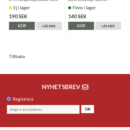
Ej i lager
Finns i lager
190 SEK
140 SEK
KÖP
KÖP
LÄS MER
LÄS MER
Tillbaka
NYHETSBREV
Registrera
OK