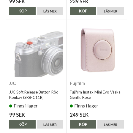
99 SEK
239 SEK
KÖP
KÖP
LÄS MER
LÄS MER
JJC
Fujifilm
JJC Soft Release Button Röd
Fujifilm Instax Mini Evo Väska
Konkav (SRB-C11R)
Gentle Rose
Finns i lager
Finns i lager
99 SEK
249 SEK
KÖP
KÖP
LÄS MER
LÄS MER