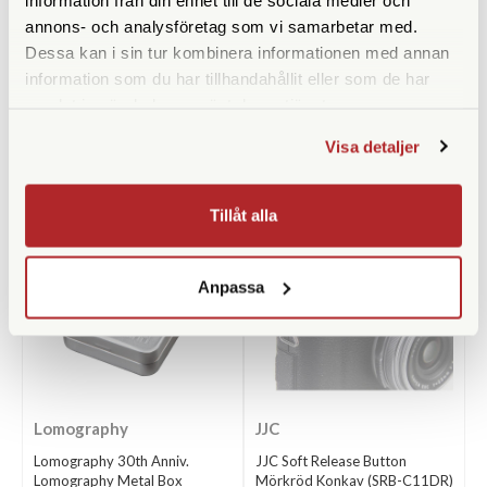
Filmtyp
Färg
annons- och analysföretag som vi samarbetar med.
Dessa kan i sin tur kombinera informationen med annan
information som du har tillhandahållit eller som de har
samlat in när du har använt deras tjänster.
Visa detaljer
ANDRA KÖPTE ÄVEN
Tillåt alla
Anpassa
Lomography
JJC
Lomography 30th Anniv.
JJC Soft Release Button
Lomography Metal Box
Mörkröd Konkav (SRB-C11DR)