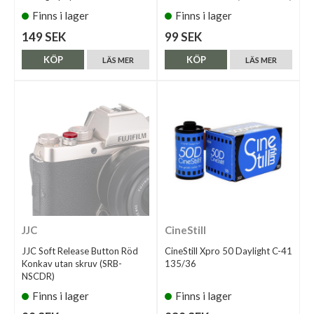
Finns i lager
Finns i lager
149 SEK
99 SEK
KÖP
KÖP
LÄS MER
LÄS MER
JJC
CineStill
JJC Soft Release Button Röd
CineStill Xpro 50 Daylight C-41
Konkav utan skruv (SRB-
135/36
NSCDR)
Finns i lager
Finns i lager