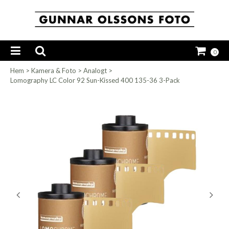
0
Hem
>
Kamera & Foto
>
Analogt
>
Lomography LC Color 92 Sun-Kissed 400 135-36 3-Pack