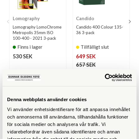
Lomography
Candido
Lomography LomoChrome
Candido 400 Colour 135-
Metropolis 35mm ISO
36 3-pack
100-400 - 2021 3-pack
Finns i lager
Tillfälligt slut
530 SEK
649 SEK
657 SEK
KÖP
KÖP
LÄS MER
LÄS MER
Denna webbplats använder cookies
Vi använder enhetsidentifierare för att anpassa innehållet
SPECIFIKATIONER
och annonserna till användarna, tillhandahålla funktioner
för sociala medier och analysera vår trafik. Vi
ISO
400
vidarebefordrar även sådana identifierare och annan
information från din enhet till de sociala medier och