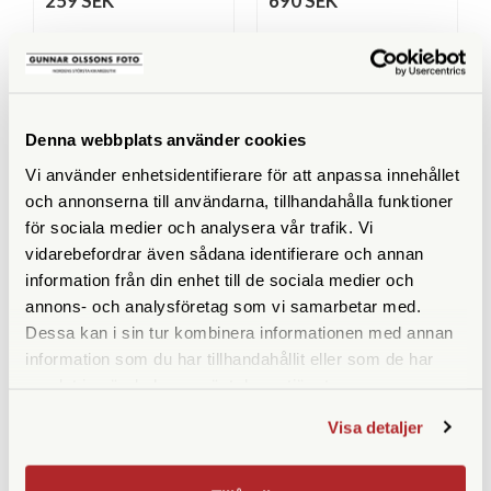
259 SEK
690 SEK
KÖP
KÖP
LÄS MER
LÄS MER
Denna webbplats använder cookies
Vi använder enhetsidentifierare för att anpassa innehållet
och annonserna till användarna, tillhandahålla funktioner
ANDRA KÖPTE ÄVEN
för sociala medier och analysera vår trafik. Vi
vidarebefordrar även sådana identifierare och annan
information från din enhet till de sociala medier och
annons- och analysföretag som vi samarbetar med.
Dessa kan i sin tur kombinera informationen med annan
information som du har tillhandahållit eller som de har
samlat in när du har använt deras tjänster.
Visa detaljer
Polaroid
Adox