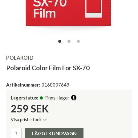
POLAROID
Polaroid Color Film For SX-70
Artikelnummer:
0168007649
Lagerstatus:
Finns i lager
259
SEK
Visa prishistorik
Lägsta pris de senaste 30 dagarna:
Pris:
LÄGG I KUNDVAGN