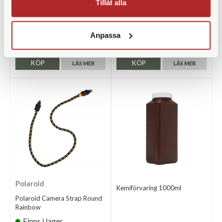
Tillåt alla
Polaroid Film Shield For
Adox ADOFIX Plus Fixer 500
Folding Type
ml Concentrate
Finns i lager
Finns i lager
Anpassa
99 SEK
99 SEK
KÖP
KÖP
LÄS MER
LÄS MER
Polaroid
Kemiförvaring 1000ml
Polaroid Camera Strap Round
Rainbow
Finns i lager