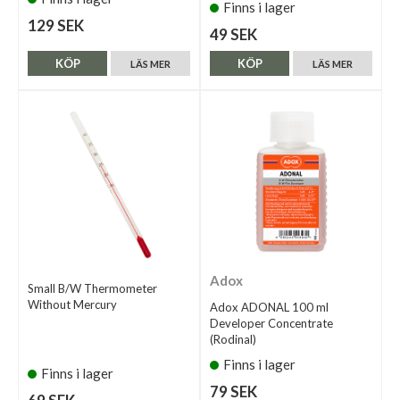
Finns i lager
129 SEK
49 SEK
KÖP
KÖP
LÄS MER
LÄS MER
Adox
Small B/W Thermometer
Without Mercury
Adox ADONAL 100 ml
Developer Concentrate
(Rodinal)
Finns i lager
Finns i lager
79 SEK