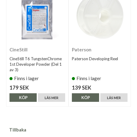
CineStill
Paterson
CineStill T6 TungstenChrome
Paterson Developing Reel
1st Developer Powder (Del 1
av 3)
Finns i lager
Finns i lager
179 SEK
139 SEK
KÖP
KÖP
LÄS MER
LÄS MER
Tillbaka