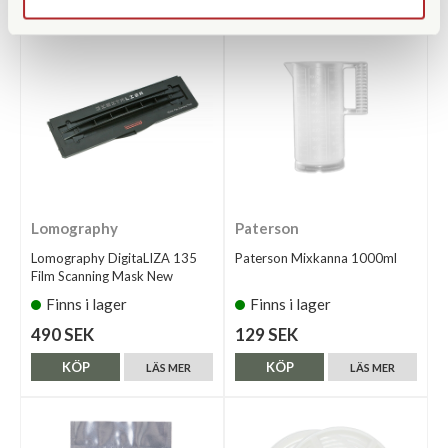
Lomography
Paterson
Lomography DigitaLIZA 135
Paterson Mixkanna 1000ml
Film Scanning Mask New
Finns i lager
Finns i lager
490 SEK
129 SEK
KÖP
KÖP
LÄS MER
LÄS MER