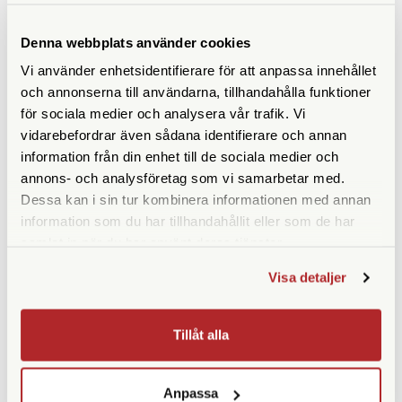
Denna webbplats använder cookies
ANDRA KÖPTE ÄVEN
Vi använder enhetsidentifierare för att anpassa innehållet
och annonserna till användarna, tillhandahålla funktioner
för sociala medier och analysera vår trafik. Vi
vidarebefordrar även sådana identifierare och annan
information från din enhet till de sociala medier och
annons- och analysföretag som vi samarbetar med.
Dessa kan i sin tur kombinera informationen med annan
information som du har tillhandahållit eller som de har
samlat in när du har använt deras tjänster.
Visa detaljer
Olympus
Olympus
Olympus Batteri BLS-50
Olympus Batteri BLH-1
Finns i lager
Ej i lager
Tillåt alla
690 SEK
895 SEK
KÖP
KÖP
LÄS MER
LÄS MER
Anpassa