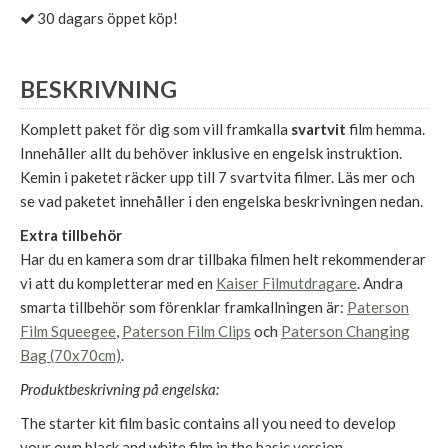
30 dagars öppet köp!
BESKRIVNING
Komplett paket för dig som vill framkalla
svartvit
film hemma.
Innehåller allt du behöver inklusive en engelsk instruktion.
Kemin i paketet räcker upp till 7 svartvita filmer. Läs mer och
se vad paketet innehåller i den engelska beskrivningen nedan.
Extra tillbehör
Har du en kamera som drar tillbaka filmen helt rekommenderar
vi att du kompletterar med en
Kaiser Filmutdragare
. Andra
smarta tillbehör som förenklar framkallningen är:
Paterson
Film Squeegee
,
Paterson Film Clips
och
Paterson Changing
Bag (70x70cm)
.
Produktbeskrivning på engelska:
The starter kit film basic contains all you need to develop
your own black and white film in the basic version.