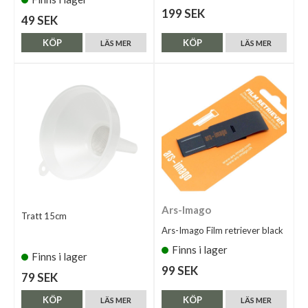
199 SEK
49 SEK
KÖP
KÖP
LÄS MER
LÄS MER
Ars-Imago
Tratt 15cm
Ars-Imago Film retriever black
Finns i lager
Finns i lager
99 SEK
79 SEK
KÖP
KÖP
LÄS MER
LÄS MER