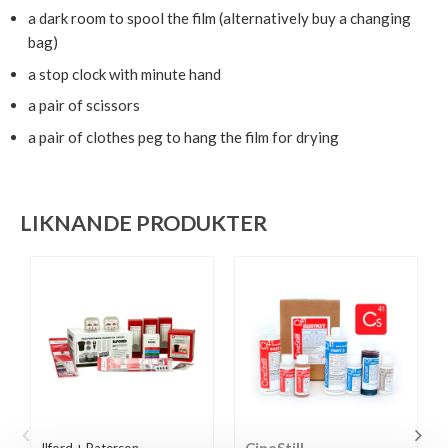
a dark room to spool the film (alternatively buy a changing
bag)
a stop clock with minute hand
a pair of scissors
a pair of clothes peg to hang the film for drying
LIKNANDE PRODUKTER
CineStill
Ilford + Paterson