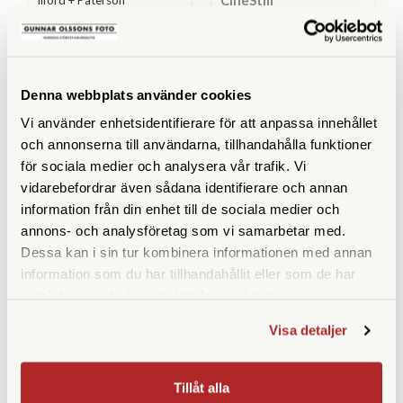
Filmstarter Kit 2
CineStill CS41 Color
Simplified Quart Kit
Finns i lager
Finns i lager
1.790 SEK
499 SEK
Denna webbplats använder cookies
Vi använder enhetsidentifierare för att anpassa innehållet
KÖP
KÖP
LÄS MER
LÄS MER
och annonserna till användarna, tillhandahålla funktioner
för sociala medier och analysera vår trafik. Vi
vidarebefordrar även sådana identifierare och annan
information från din enhet till de sociala medier och
annons- och analysföretag som vi samarbetar med.
TILLBEHÖR
Dessa kan i sin tur kombinera informationen med annan
information som du har tillhandahållit eller som de har
Paterson Film Squeegee
229 SEK
samlat in när du har använt deras tjänster.
Paterson Film Clips
169 SEK
Visa detaljer
Paterson Changing Bag (64x70cm)
490 SEK
Tillåt alla