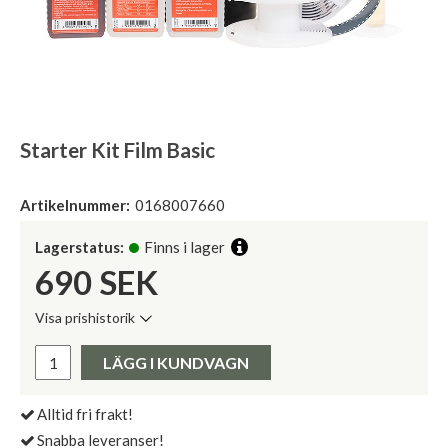
Starter Kit Film Basic
Artikelnummer:
0168007660
Lagerstatus:
Finns i lager
690
SEK
Visa prishistorik
Lägsta pris de senaste 30 dagarna:
Pris:
LÄGG I KUNDVAGN
Alltid fri frakt!
Snabba leveranser!