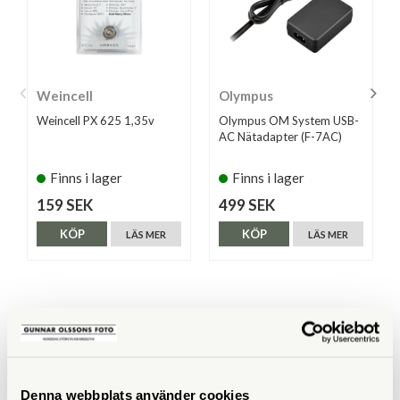
Weincell
Olympus
Weincell PX 625 1,35v
Olympus OM System USB-
AC Nätadapter (F-7AC)
Finns i lager
Finns i lager
159 SEK
499 SEK
KÖP
KÖP
LÄS MER
LÄS MER
ANDRA KÖPTE ÄVEN
Denna webbplats använder cookies