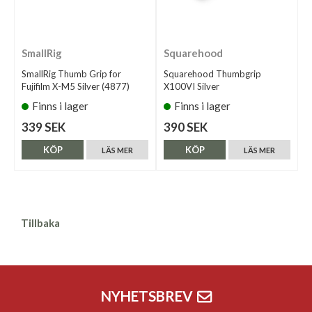
SmallRig
Squarehood
SmallRig Thumb Grip for
Squarehood Thumbgrip
Fujifilm X-M5 Silver (4877)
X100VI Silver
Finns i lager
Finns i lager
339 SEK
390 SEK
KÖP
KÖP
LÄS MER
LÄS MER
Tillbaka
NYHETSBREV