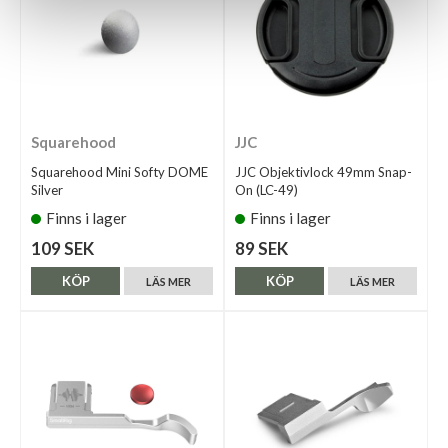
Squarehood
JJC
Squarehood Mini Softy DOME
JJC Objektivlock 49mm Snap-
Silver
On (LC-49)
Finns i lager
Finns i lager
109 SEK
89 SEK
KÖP
KÖP
LÄS MER
LÄS MER