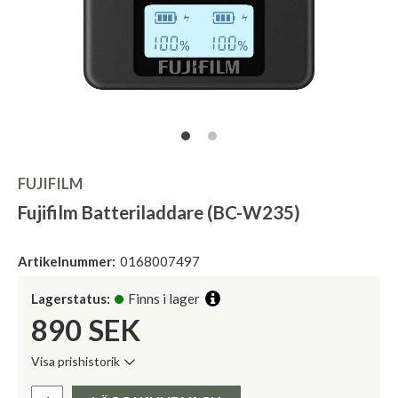
FUJIFILM
Fujifilm Batteriladdare (BC-W235)
Artikelnummer:
0168007497
Lagerstatus:
Finns i lager
890
SEK
Visa prishistorik
Lägsta pris de senaste 30 dagarna:
Pris: