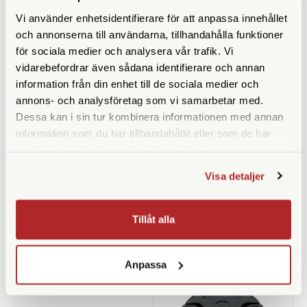
Vi använder enhetsidentifierare för att anpassa innehållet
och annonserna till användarna, tillhandahålla funktioner
för sociala medier och analysera vår trafik. Vi
vidarebefordrar även sådana identifierare och annan
information från din enhet till de sociala medier och
annons- och analysföretag som vi samarbetar med.
Dessa kan i sin tur kombinera informationen med annan
SmallRig
JJC
information som du har tillhandahållit eller som de har
samlat in när du har använt deras tjänster.
SmallRig Thumb Grip for
JJC Objektivlock 55mm Snap-
Fujifilm X100VI / X100V Silver
On (LC-55)
(4566)
Visa detaljer
Finns i lager
Finns i lager
319 SEK
89 SEK
Tillåt alla
KÖP
KÖP
LÄS MER
LÄS MER
Anpassa