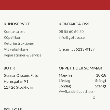
KUNDSERVICE
KONTAKTA OSS
Kontakta oss
08 55 60 60 50
Köpvillkor
info@gofoto.se
Returinstruktioner
Att välja kikare
Org.nr: 556213-0137
Reparationer & Service
BUTIK
ÖPPETTIDER SOMMAR
Mån-fre
10-18
Gunnar Olssons Foto
Lördag
Stängt
Hornsgatan 91
Söndag
Stängt
117 26 Stockholm
Avvikande öppettider-
>
FÖLJ OSS