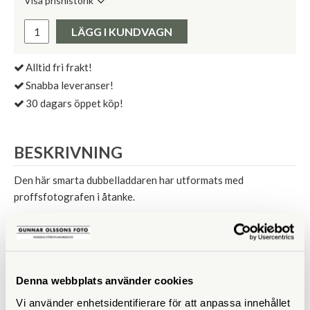
Visa prishistorik
Lägsta pris de senaste 30 dagarna:
Pris:
LÄGG I KUNDVAGN
Alltid fri frakt!
Snabba leveranser!
30 dagars öppet köp!
BESKRIVNING
Den här smarta dubbelladdaren har utformats med
proffsfotografen i åtanke.
Laddar 1 eller 2 kamerabatterier samtidigt
Levereras med batteriplattor för Fujifilm NP-W126,
NP-W235 och AA-batterier
Denna webbplats använder cookies
Intelligent snabb IC laddningskontroll med LCD-display
Vi använder enhetsidentifierare för att anpassa innehållet