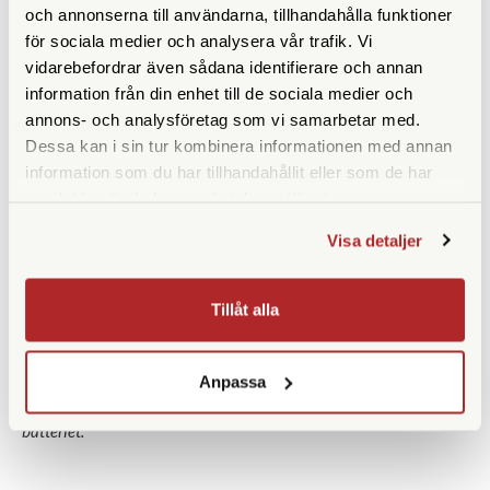
Känner igen och laddar de flesta USB-enheter -
och annonserna till användarna, tillhandahålla funktioner
smartphones, surfplattor etc.
för sociala medier och analysera vår trafik. Vi
Extra AA-batteriplatta för laddning av 4 st AA-batterier
vidarebefordrar även sådana identifierare och annan
information från din enhet till de sociala medier och
Lättare att byta laddningsplattor
annons- och analysföretag som vi samarbetar med.
Ser både snyggare och mer professionell ut
Dessa kan i sin tur kombinera informationen med annan
Mycket mer användarvänlig
information som du har tillhandahållit eller som de har
samlat in när du har använt deras tjänster.
Påfyllnadsladdning
Visa detaljer
LCD-skärmen visar hur mycket laddning (mAh) som har
fyllts på*
Tillåt alla
Perfekt för snabb påfyllnadsladdning - tillräckligt med
15 minuters laddning för att kunna ta cirka 150 bilder
Anpassa
* Skärmen visar inte hur mycket laddning som redan finns i
batteriet.