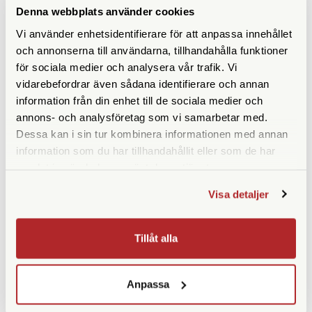
Denna webbplats använder cookies
Vi använder enhetsidentifierare för att anpassa innehållet
och annonserna till användarna, tillhandahålla funktioner
för sociala medier och analysera vår trafik. Vi
vidarebefordrar även sådana identifierare och annan
information från din enhet till de sociala medier och
annons- och analysföretag som vi samarbetar med.
Dessa kan i sin tur kombinera informationen med annan
B+W
B+W
information som du har tillhandahållit eller som de har
samlat in när du har använt deras tjänster.
B+W UV-Filter 43mm MRC
B+W UV-Filter 58mm MRC
Nano Master
Nano Master
Visa detaljer
Finns i lager
Finns i lager
725 SEK
740 SEK
Tillåt alla
KÖP
KÖP
LÄS MER
LÄS MER
Anpassa