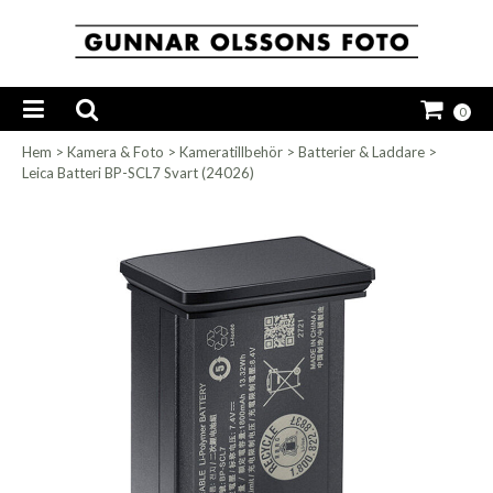
0
Hem
>
Kamera & Foto
>
Kameratillbehör
>
Batterier & Laddare
>
Leica Batteri BP-SCL7 Svart (24026)