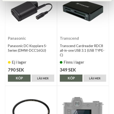
Panasonic
Transcend
Panasonic DC-Kopplare S-
Transcend Cardreader RDC8
Serien (DMW-DCC16GU)
all-in-one USB 3.1 (USB TYPE-
C)
Ej i lager
Finns i lager
790 SEK
349 SEK
KÖP
KÖP
LÄS MER
LÄS MER