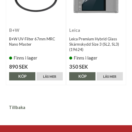
B+W
Leica
B+W UV-Filter 67mm MRC
Leica Premium Hybrid Glass
Nano Master
Skärmskydd Size 3 (SL2, SL3)
(19624)
Finns i lager
Finns i lager
890 SEK
350 SEK
KÖP
KÖP
LÄS MER
LÄS MER
Tillbaka