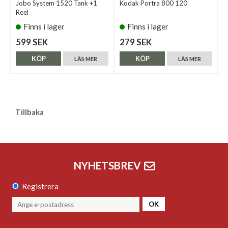
Jobo System 1520 Tank +1
Kodak Portra 800 120
Reel
Finns i lager
Finns i lager
599 SEK
279 SEK
KÖP
KÖP
LÄS MER
LÄS MER
Tillbaka
NYHETSBREV
Registrera
OK