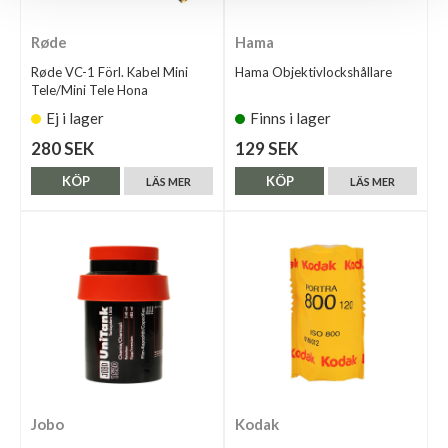
Røde
Hama
Røde VC-1 Förl. Kabel Mini
Hama Objektivlockshållare
Tele/Mini Tele Hona
Ej i lager
Finns i lager
280 SEK
129 SEK
KÖP
KÖP
LÄS MER
LÄS MER
Jobo
Kodak