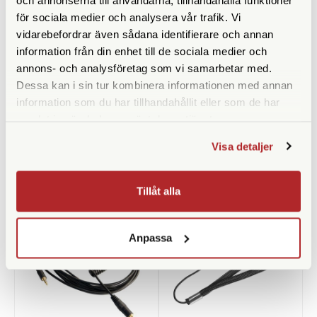
för sociala medier och analysera vår trafik. Vi
vidarebefordrar även sådana identifierare och annan
information från din enhet till de sociala medier och
annons- och analysföretag som vi samarbetar med.
Green Clean
Sigma
Dessa kan i sin tur kombinera informationen med annan
Green Clean Tryckluft 400ml
Sigma Trådutlösare CR-41
information som du har tillhandahållit eller som de har
G-2050
samlat in när du har använt deras tjänster.
Finns i lager
Ej i lager
Visa detaljer
349 SEK
660 SEK
KÖP
KÖP
LÄS MER
LÄS MER
Tillåt alla
Anpassa