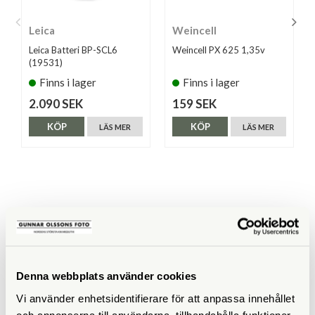
Leica
Weincell
Leica Batteri BP-SCL6
Weincell PX 625 1,35v
(19531)
Finns i lager
Finns i lager
2.090 SEK
159 SEK
KÖP
KÖP
LÄS MER
LÄS MER
ANDRA KÖPTE ÄVEN
Denna webbplats använder cookies
Vi använder enhetsidentifierare för att anpassa innehållet
och annonserna till användarna, tillhandahålla funktioner