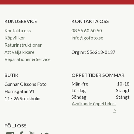
KUNDSERVICE
KONTAKTA OSS
Kontakta oss
08 55 60 60 50
Köpvillkor
info@gofoto.se
Returinstruktioner
Att välja kikare
Org.nr: 556213-0137
Reparationer & Service
BUTIK
ÖPPETTIDER SOMMAR
Mån-fre
10-18
Gunnar Olssons Foto
Lördag
Stängt
Hornsgatan 91
Söndag
Stängt
117 26 Stockholm
Avvikande öppettider-
>
FÖLJ OSS