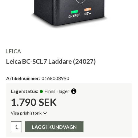
LEICA
Leica BC-SCL7 Laddare (24027)
Artikelnummer:
0168008990
Lagerstatus:
Finns i lager
1.790
SEK
Visa prishistorik
Lägsta pris de senaste 30 dagarna:
Pris:
LÄGG I KUNDVAGN