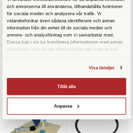
och annonserna till användarna, tillhandahålla funktioner
för sociala medier och analysera vår trafik. Vi
vidarebefordrar även sådana identifierare och annan
information från din enhet till de sociala medier och
annons- och analysföretag som vi samarbetar med.
Dessa kan i sin tur kombinera informationen med annan
Zeiss
B+W
information som du har tillhandahållit eller som de har
Zeiss Lens Cleaning Kit
B+W UV-Filter 43mm MRC
samlat in när du har använt deras tjänster.
Nano Master
Finns i lager
Finns i lager
Visa detaljer
420 SEK
725 SEK
KÖP
KÖP
Tillåt alla
LÄS MER
LÄS MER
Anpassa