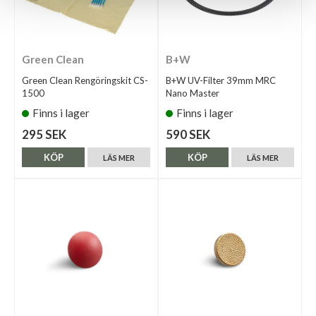
Green Clean
B+W
Green Clean Rengöringskit CS-
B+W UV-Filter 39mm MRC
1500
Nano Master
Finns i lager
Finns i lager
295 SEK
590 SEK
KÖP
KÖP
LÄS MER
LÄS MER