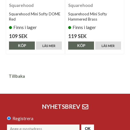
Squarehood
Squarehood
Squarehood Mini Softy DOME
Squarehood Mini Softy
Red
Hammered Brass
Finns i lager
Finns i lager
109 SEK
119 SEK
KÖP
KÖP
LÄS MER
LÄS MER
Tillbaka
NYHETSBREV
Registrera
OK