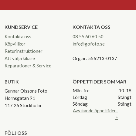
KUNDSERVICE
KONTAKTA OSS
Kontakta oss
08 55 60 60 50
Köpvillkor
info@gofoto.se
Returinstruktioner
Att välja kikare
Org.nr: 556213-0137
Reparationer & Service
BUTIK
ÖPPETTIDER SOMMAR
Mån-fre
10-18
Gunnar Olssons Foto
Lördag
Stängt
Hornsgatan 91
Söndag
Stängt
117 26 Stockholm
Avvikande öppettider-
>
FÖLJ OSS