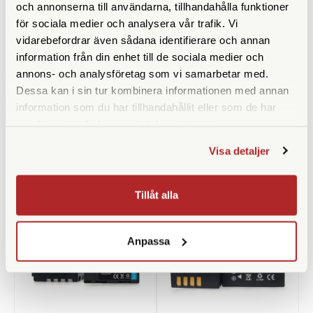
och annonserna till användarna, tillhandahålla funktioner
för sociala medier och analysera vår trafik. Vi
vidarebefordrar även sådana identifierare och annan
information från din enhet till de sociala medier och
annons- och analysföretag som vi samarbetar med.
Leica
CineStill
Dessa kan i sin tur kombinera informationen med annan
Leica Putsduk
CineStill DF 96 Monobath
information som du har tillhandahållit eller som de har
Powder (1L)
samlat in när du har använt deras tjänster.
Finns i lager
Finns i lager
99 SEK
289 SEK
Visa detaljer
KÖP
KÖP
LÄS MER
LÄS MER
Tillåt alla
Anpassa