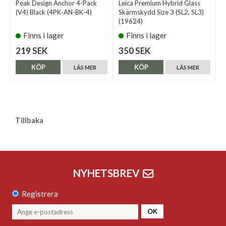
Peak Design Anchor 4-Pack
Leica Premium Hybrid Glass
(V4) Black (4PK-AN-BK-4)
Skärmskydd Size 3 (SL2, SL3)
(19624)
Finns i lager
Finns i lager
219 SEK
350 SEK
KÖP
KÖP
LÄS MER
LÄS MER
Tillbaka
NYHETSBREV
Registrera
OK