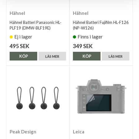
Hähnel
Hähnel
Hähnel Batteri Panasonic HL-
Hähnel Batteri Fujifilm HL-F126
PLF19 (DMW-BLF19E)
(NP-W126)
Ej i lager
Finns i lager
495 SEK
349 SEK
KÖP
KÖP
LÄS MER
LÄS MER
Peak Design
Leica