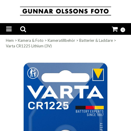
0
Hem
>
Kamera & Foto
>
Kameratillbehör
>
Batterier & Laddare
>
Varta CR1225 Lithium (3V)