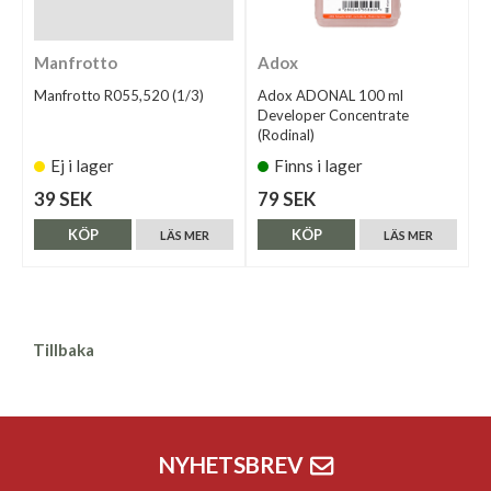
Manfrotto
Adox
Manfrotto R055,520 (1/3)
Adox ADONAL 100 ml
Developer Concentrate
(Rodinal)
Ej i lager
Finns i lager
39 SEK
79 SEK
KÖP
KÖP
LÄS MER
LÄS MER
Tillbaka
NYHETSBREV