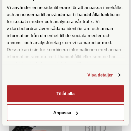
Vi använder enhetsidentifierare för att anpassa innehållet
och annonserna till användarna, tillhandahålla funktioner
för sociala medier och analysera vår trafik. Vi
vidarebefordrar även sådana identifierare och annan
information från din enhet till de sociala medier och
annons- och analysföretag som vi samarbetar med.
Dessa kan i sin tur kombinera informationen med annan
Foma
Adox
information som du har tillhandahållit eller som de har
samlat in när du har använt deras tjänster.
Foma DX-Kod Klistermärken
Adox Rodinal-Mesuring
ISO 200 (12st)
Cylinder 25ml
Visa detaljer
Finns i lager
Finns i lager
39 SEK
29 SEK
Tillåt alla
KÖP
KÖP
LÄS MER
LÄS MER
Anpassa