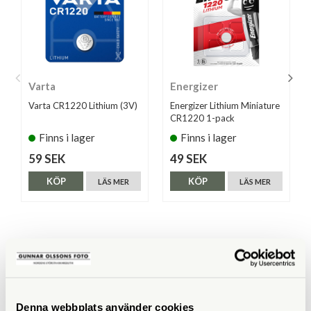
Varta
Energizer
Varta CR1220 Lithium (3V)
Energizer Lithium Miniature
CR1220 1-pack
Finns i lager
Finns i lager
59 SEK
49 SEK
KÖP
KÖP
LÄS MER
LÄS MER
ANDRA KÖPTE ÄVEN
Denna webbplats använder cookies