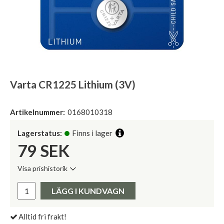
Varta CR1225 Lithium (3V)
Artikelnummer:
0168010318
Lagerstatus:
Finns i lager
79
SEK
Visa prishistorik
Lägsta pris de senaste 30 dagarna:
Pris:
LÄGG I KUNDVAGN
Alltid fri frakt!