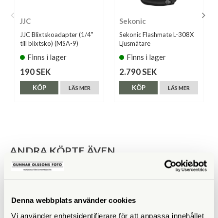
JJC
Sekonic
JJC Blixtskoadapter (1/4"
Sekonic Flashmate L-308X
till blixtsko) (MSA-9)
Ljusmätare
Finns i lager
Finns i lager
190 SEK
2.790 SEK
KÖP
KÖP
LÄS MER
LÄS MER
ANDRA KÖPTE ÄVEN
Denna webbplats använder cookies
Vi använder enhetsidentifierare för att anpassa innehållet