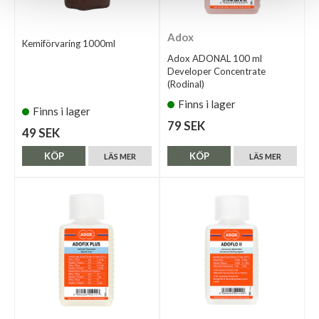
Adox
Kemiförvaring 1000ml
Adox ADONAL 100 ml
Developer Concentrate
(Rodinal)
Finns i lager
Finns i lager
79 SEK
49 SEK
KÖP
KÖP
LÄS MER
LÄS MER