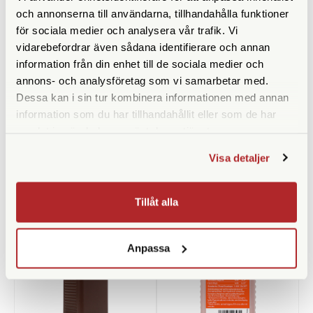
och annonserna till användarna, tillhandahålla funktioner
för sociala medier och analysera vår trafik. Vi
vidarebefordrar även sådana identifierare och annan
information från din enhet till de sociala medier och
Manfrotto
annons- och analysföretag som vi samarbetar med.
Small B/W Thermometer
Without Mercury
Manfrotto 147 (Adapter
Dessa kan i sin tur kombinera informationen med annan
3/8"-1/4" Hane/Hane)
information som du har tillhandahållit eller som de har
Finns i lager
samlat in när du har använt deras tjänster.
Finns i lager
79 SEK
69 SEK
Visa detaljer
KÖP
KÖP
LÄS MER
LÄS MER
Tillåt alla
Anpassa