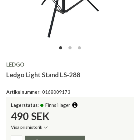
LEDGO
Ledgo Light Stand LS-288
Artikelnummer:
0168009173
Lagerstatus:
Finns i lager
490
SEK
Visa prishistorik
Lägsta pris de senaste 30 dagarna:
Pris: