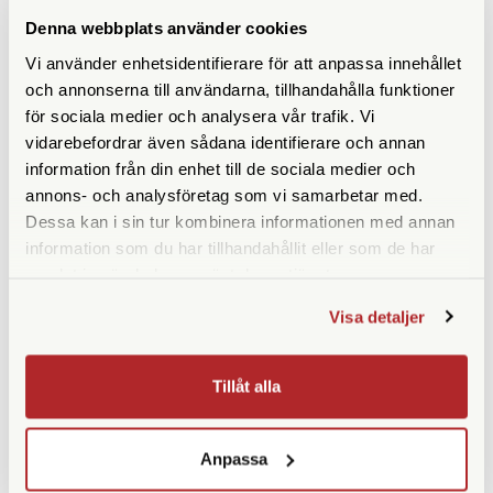
ANDRA KÖPTE ÄVEN
Denna webbplats använder cookies
Vi använder enhetsidentifierare för att anpassa innehållet
och annonserna till användarna, tillhandahålla funktioner
för sociala medier och analysera vår trafik. Vi
vidarebefordrar även sådana identifierare och annan
information från din enhet till de sociala medier och
annons- och analysföretag som vi samarbetar med.
Dessa kan i sin tur kombinera informationen med annan
information som du har tillhandahållit eller som de har
samlat in när du har använt deras tjänster.
SmallRig
Manfrotto
Visa detaljer
SmallRig Gängadapter
Manfrotto Adapter Ljus 036-
hane/hane 1/4" (828)
38 Super Clamp - 3/8" Hane
Finns i lager
Finns i lager
Tillåt alla
99 SEK
99 SEK
KÖP
KÖP
LÄS MER
LÄS MER
Anpassa