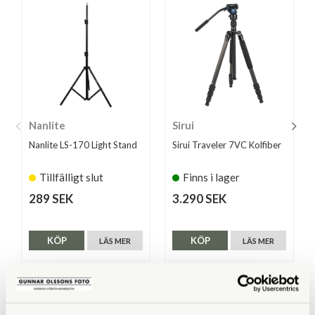
Nanlite
Sirui
Nanlite LS-170 Light Stand
Sirui Traveler 7VC Kolfiber
Tillfälligt slut
Finns i lager
289 SEK
3.290 SEK
KÖP
KÖP
LÄS MER
LÄS MER