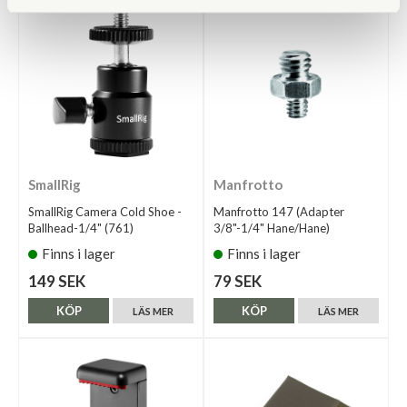
SmallRig
Manfrotto
SmallRig Camera Cold Shoe -
Manfrotto 147 (Adapter
Ballhead-1/4" (761)
3/8"-1/4" Hane/Hane)
Finns i lager
Finns i lager
149 SEK
79 SEK
KÖP
KÖP
LÄS MER
LÄS MER