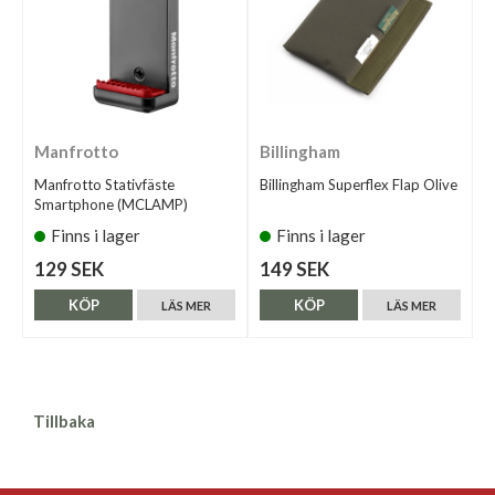
Manfrotto
Billingham
Manfrotto Stativfäste
Billingham Superflex Flap Olive
Smartphone (MCLAMP)
Finns i lager
Finns i lager
129 SEK
149 SEK
KÖP
KÖP
LÄS MER
LÄS MER
Tillbaka