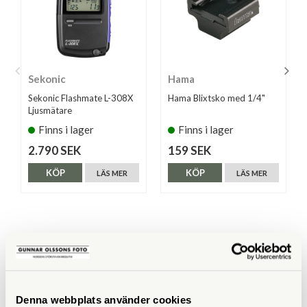
Sekonic
Hama
Sekonic Flashmate L-308X
Hama Blixtsko med 1/4"
Ljusmätare
Finns i lager
Finns i lager
2.790 SEK
159 SEK
KÖP
KÖP
LÄS MER
LÄS MER
ANDRA KÖPTE ÄVEN
Denna webbplats använder cookies