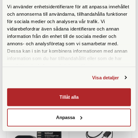
Vi använder enhetsidentifierare för att anpassa innehållet
och annonserna till användarna, tillhandahålla funktioner
för sociala medier och analysera vår trafik. Vi
vidarebefordrar även sådana identifierare och annan
information från din enhet till de sociala medier och
annons- och analysföretag som vi samarbetar med.
Dessa kan i sin tur kombinera informationen med annan
Panasonic
Leica
information som du har tillhandahållit eller som de har
Panasonic Batteri DMW-
Leica SL HDMI Kabel Typ A 1.5
samlat in när du har använt deras tjänster.
BLF19E
M (16072)
Visa detaljer
Finns i lager
Finns i lager
990 SEK
995 SEK
Tillåt alla
KÖP
KÖP
LÄS MER
LÄS MER
Anpassa