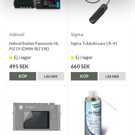
Hähnel
Sigma
Hähnel Batteri Panasonic HL-
Sigma Trådutlösare CR-41
PLF19 (DMW-BLF19E)
Ej i lager
Ej i lager
495 SEK
660 SEK
KÖP
KÖP
LÄS MER
LÄS MER