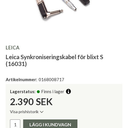
LEICA
Leica Synkroniseringskabel för blixt S
(16031)
Artikelnummer:
0168008717
Lagerstatus:
Finns i lager
2.390
SEK
Visa prishistorik
Lägsta pris de senaste 30 dagarna:
Pris:
LÄGG I KUNDVAGN