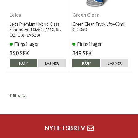
Leica
Green Clean
Leica Premium Hybrid Glass
Green Clean Tryckluft 400ml
Skärmskydd Size 2 (M10, SL,
G-2050
Q2, Q3) (19623)
Finns i lager
Finns i lager
350 SEK
349 SEK
KÖP
KÖP
LÄS MER
LÄS MER
Tillbaka
NYHETSBREV