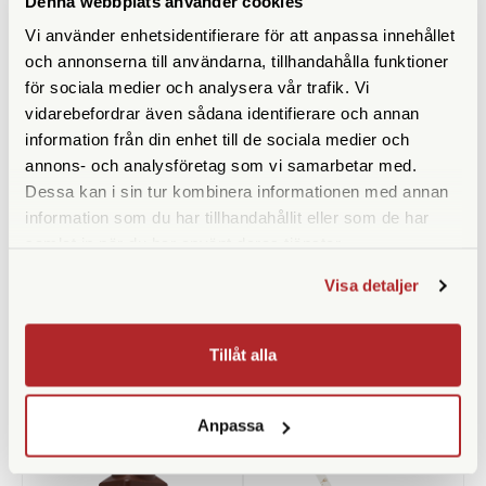
Denna webbplats använder cookies
Vi använder enhetsidentifierare för att anpassa innehållet
och annonserna till användarna, tillhandahålla funktioner
för sociala medier och analysera vår trafik. Vi
vidarebefordrar även sådana identifierare och annan
information från din enhet till de sociala medier och
annons- och analysföretag som vi samarbetar med.
Dessa kan i sin tur kombinera informationen med annan
information som du har tillhandahållit eller som de har
Foma
Tratt 15cm
samlat in när du har använt deras tjänster.
Foma DX-Kod Klistermärken
ISO 200 (12st)
Visa detaljer
Finns i lager
Finns i lager
39 SEK
Tillåt alla
79 SEK
KÖP
KÖP
LÄS MER
LÄS MER
Anpassa