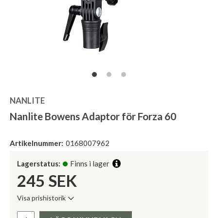
NANLITE
Nanlite Bowens Adaptor för Forza 60
Artikelnummer:
0168007962
Lagerstatus:
Finns i lager
245
SEK
Visa prishistorik
Lägsta pris de senaste 30 dagarna:
Pris: