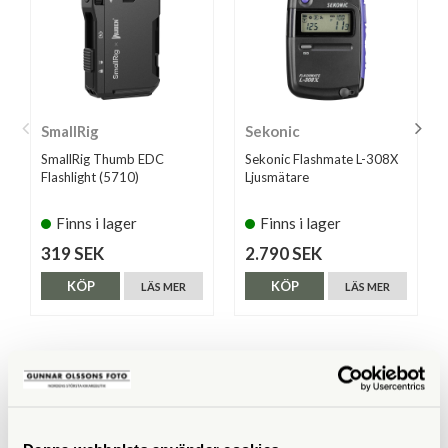
SmallRig
Sekonic
SmallRig Thumb EDC
Sekonic Flashmate L-308X
Flashlight (5710)
Ljusmätare
Finns i lager
Finns i lager
319 SEK
2.790 SEK
KÖP
KÖP
LÄS MER
LÄS MER
ANDRA KÖPTE ÄVEN