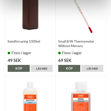
Kemiförvaring 1000ml
Small B/W Thermometer
Without Mercury
Finns i lager
Finns i lager
49 SEK
69 SEK
KÖP
KÖP
LÄS MER
LÄS MER