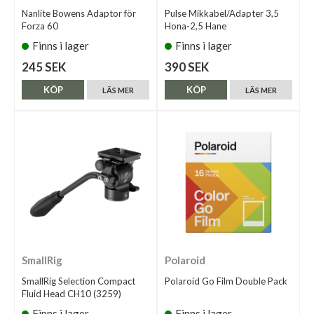
Nanlite Bowens Adaptor för
Pulse Mikkabel/Adapter 3,5
Forza 60
Hona-2,5 Hane
Finns i lager
Finns i lager
245 SEK
390 SEK
KÖP
KÖP
LÄS MER
LÄS MER
SmallRig
Polaroid
SmallRig Selection Compact
Polaroid Go Film Double Pack
Fluid Head CH10 (3259)
Finns i lager
Finns i lager