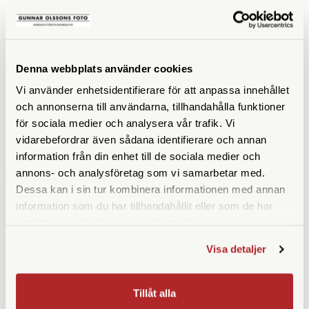
ljusmätare för mätning av blixtljus och fast ljus. Den är liten
nog att få plats i bröstfickan eller i en ytterficka på
kamerväskan. Men låt inte storleken lura dig, L-308X är en
mycket kompetent ljusmätare som dagligen används av
Denna webbplats använder cookies
yrkesfotografer världen över. Strömkälla är ett AA-batteri
Vi använder enhetsidentifierare för att anpassa innehållet
och ljusmätarens vikt är endast 95 gram. Yttermått bredd
och annonserna till användarna, tillhandahålla funktioner
63mm, längd 110mm och tjocklek 22mm.
för sociala medier och analysera vår trafik. Vi
vidarebefordrar även sådana identifierare och annan
information från din enhet till de sociala medier och
annons- och analysföretag som vi samarbetar med.
Dessa kan i sin tur kombinera informationen med annan
information som du har tillhandahållit eller som de har
samlat in när du har använt deras tjänster.
Visa detaljer
Tillåt alla