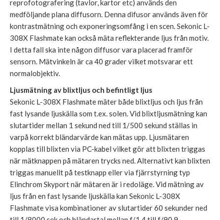
reprofotografering (tavlor, kartor etc) används den
medföljande plana diffusorn. Denna difusor används även för
kontrastmätning och exponeringsomfång i en scen. Sekonic L-
308X Flashmate kan också mäta reflekterande ljus från motiv.
I detta fall ska inte någon diffusor vara placerad framför
sensorn. Mätvinkeln är ca 40 grader vilket motsvarar ett
normalobjektiv.
Ljusmätning av blixtljus och befintligt ljus
Sekonic L-308X Flashmate mäter både blixtljus och ljus från
fast lysande ljuskälla som t.ex. solen. Vid blixtljusmätning kan
slutartider mellan 1 sekund ned till 1/500 sekund ställas in
varpå korrekt bländarvärde kan mätas upp. Ljusmätaren
kopplas till blixten via PC-kabel vilket gör att blixten triggas
när mätknappen på mätaren trycks ned. Alternativt kan blixten
triggas manuellt på testknapp eller via fjärrstyrning typ
Elinchrom Skyport när mätaren är i redoläge. Vid mätning av
ljus från en fast lysande ljuskälla kan Sekonic L-308X
Flashmate visa kombinationer av slutartider 60 sekunder ned
till 1/8000 sek och bländartal mellan f/1,4 till f/90,9.