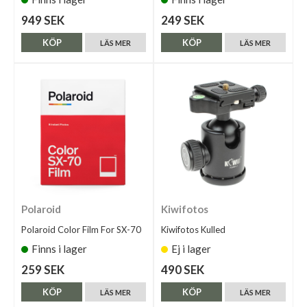
949 SEK
249 SEK
KÖP
KÖP
LÄS MER
LÄS MER
Polaroid
Kiwifotos
Polaroid Color Film For SX-70
Kiwifotos Kulled
Finns i lager
Ej i lager
259 SEK
490 SEK
KÖP
KÖP
LÄS MER
LÄS MER