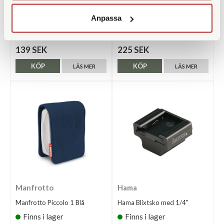
Lowepro
Cullmann
Anpassa
Lowepro Tahoe CS 20 Svart
Cullmann Malaga 300
Finns i lager
Finns i lager
139 SEK
225 SEK
KÖP
KÖP
LÄS MER
LÄS MER
Manfrotto
Hama
Manfrotto Piccolo 1 Blå
Hama Blixtsko med 1/4"
Finns i lager
Finns i lager