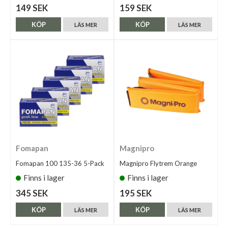
149 SEK
159 SEK
KÖP
KÖP
LÄS MER
LÄS MER
Fomapan
Magnipro
Fomapan 100 135-36 5-Pack
Magnipro Flytrem Orange
Finns i lager
Finns i lager
345 SEK
195 SEK
KÖP
KÖP
LÄS MER
LÄS MER