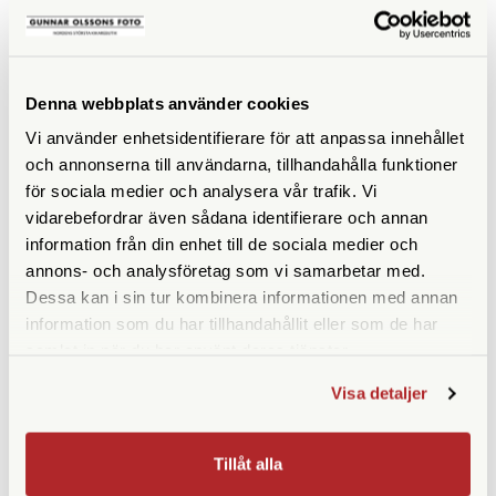
990 SEK
1.990 SEK
2.190 SEK
KÖP
KÖP
LÄS MER
LÄS MER
Denna webbplats använder cookies
Vi använder enhetsidentifierare för att anpassa innehållet
och annonserna till användarna, tillhandahålla funktioner
för sociala medier och analysera vår trafik. Vi
vidarebefordrar även sådana identifierare och annan
ANDRA KÖPTE ÄVEN
information från din enhet till de sociala medier och
annons- och analysföretag som vi samarbetar med.
Dessa kan i sin tur kombinera informationen med annan
information som du har tillhandahållit eller som de har
samlat in när du har använt deras tjänster.
Visa detaljer
Tillåt alla