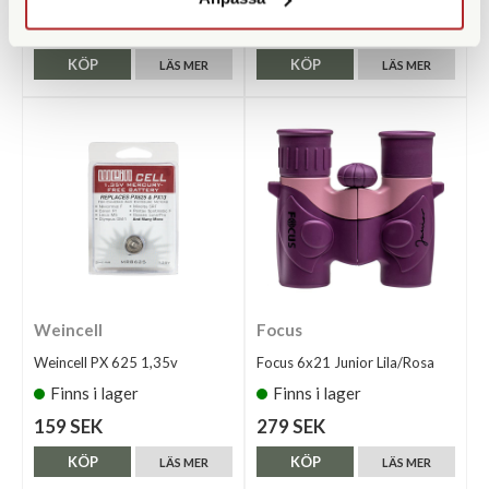
279 SEK
245 SEK
KÖP
KÖP
LÄS MER
LÄS MER
Weincell
Focus
Weincell PX 625 1,35v
Focus 6x21 Junior Lila/Rosa
Finns i lager
Finns i lager
159 SEK
279 SEK
KÖP
KÖP
LÄS MER
LÄS MER