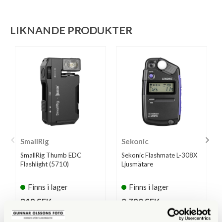
LIKNANDE PRODUKTER
SmallRig
Sekonic
SmallRig Thumb EDC
Sekonic Flashmate L-308X
Flashlight (5710)
Ljusmätare
Finns i lager
Finns i lager
319 SEK
2.790 SEK
KÖP
KÖP
LÄS MER
LÄS MER