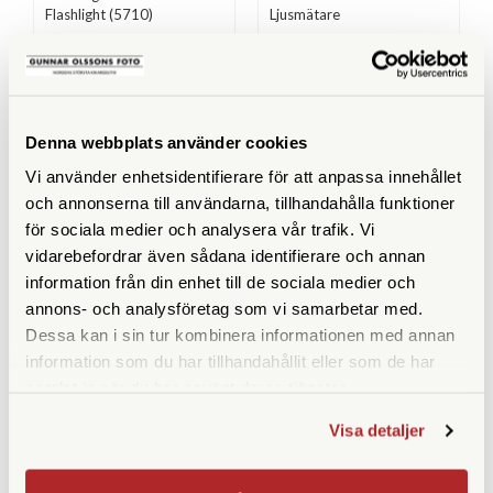
Flashlight (5710)
Ljusmätare
Finns i lager
Finns i lager
319 SEK
2.790 SEK
KÖP
KÖP
LÄS MER
LÄS MER
Denna webbplats använder cookies
Vi använder enhetsidentifierare för att anpassa innehållet
och annonserna till användarna, tillhandahålla funktioner
för sociala medier och analysera vår trafik. Vi
vidarebefordrar även sådana identifierare och annan
ANDRA KÖPTE ÄVEN
information från din enhet till de sociala medier och
annons- och analysföretag som vi samarbetar med.
Dessa kan i sin tur kombinera informationen med annan
information som du har tillhandahållit eller som de har
samlat in när du har använt deras tjänster.
Visa detaljer