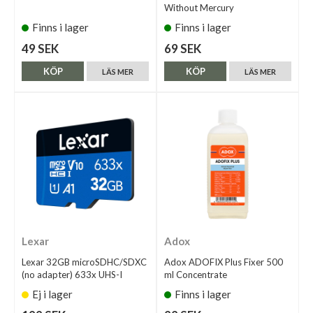
Without Mercury
Finns i lager
Finns i lager
49 SEK
69 SEK
KÖP
KÖP
LÄS MER
LÄS MER
Lexar
Adox
Lexar 32GB microSDHC/SDXC
Adox ADOFIX Plus Fixer 500
(no adapter) 633x UHS-I
ml Concentrate
Ej i lager
Finns i lager