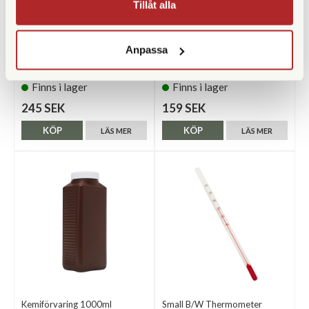
Tillåt alla
Opticron
Weincell
Anpassa
Opticron Metall Lupp 10x
Weincell PX 625 1,35v
(18mm) (57101)
Finns i lager
Finns i lager
245 SEK
159 SEK
KÖP
KÖP
LÄS MER
LÄS MER
Kemiförvaring 1000ml
Small B/W Thermometer