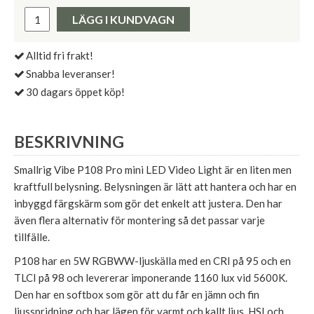
Pris:
LÄGG I KUNDVAGN
Alltid fri frakt!
Snabba leveranser!
30 dagars öppet köp!
BESKRIVNING
Smallrig Vibe P108 Pro mini LED Video Light är en liten men
kraftfull belysning. Belysningen är lätt att hantera och har en
inbyggd färgskärm som gör det enkelt att justera. Den har
även flera alternativ för montering så det passar varje
tillfälle.
P108 har en 5W RGBWW-ljuskälla med en CRI på 95 och en
TLCI på 98 och levererar imponerande 1160 lux vid 5600K.
Den har en softbox som gör att du får en jämn och fin
ljusspridning och har lägen för varmt och kallt ljus, HSI och