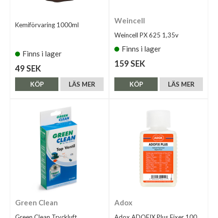
Weincell
Kemiförvaring 1000ml
Weincell PX 625 1,35v
Finns i lager
Finns i lager
159 SEK
49 SEK
KÖP
LÄS MER
KÖP
LÄS MER
Green Clean
Adox
Green Clean Tryckluft
Adox ADOFIX Plus Fixer 100