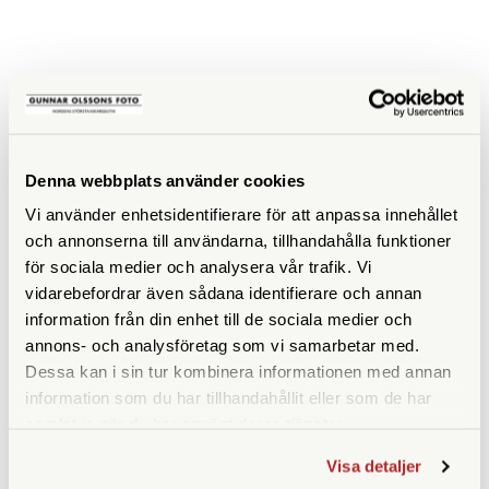
SPECIFIKATIONER
ISO
200
Denna webbplats använder cookies
Filmtyp
Färg
Vi använder enhetsidentifierare för att anpassa innehållet
och annonserna till användarna, tillhandahålla funktioner
för sociala medier och analysera vår trafik. Vi
vidarebefordrar även sådana identifierare och annan
information från din enhet till de sociala medier och
ANDRA KÖPTE ÄVEN
annons- och analysföretag som vi samarbetar med.
Dessa kan i sin tur kombinera informationen med annan
information som du har tillhandahållit eller som de har
samlat in när du har använt deras tjänster.
Visa detaljer