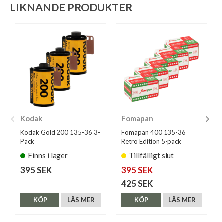
LIKNANDE PRODUKTER
Kodak
Fomapan
Kodak Gold 200 135-36 3-
Fomapan 400 135-36
Pack
Retro Edition 5-pack
Finns i lager
Tillfälligt slut
395 SEK
395 SEK
425 SEK
KÖP
LÄS MER
KÖP
LÄS MER