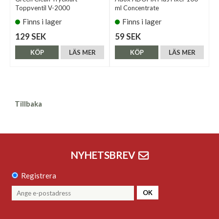
Toppventil V-2000
ml Concentrate
Finns i lager
Finns i lager
129 SEK
59 SEK
KÖP
LÄS MER
KÖP
LÄS MER
Tillbaka
NYHETSBREV
Registrera
OK