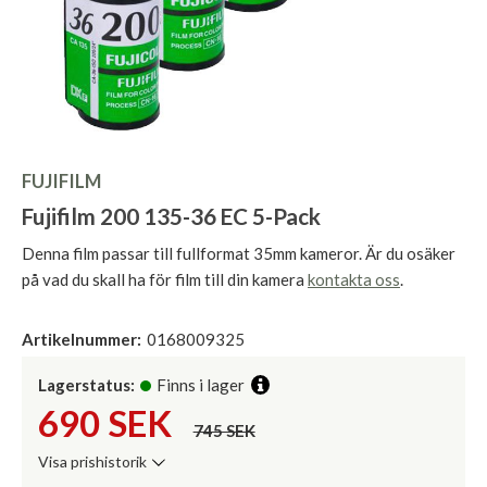
FUJIFILM
Fujifilm 200 135-36 EC 5-Pack
Denna film passar till fullformat 35mm kameror. Är du osäker
på vad du skall ha för film till din kamera
kontakta oss
.
Artikelnummer:
0168009325
Lagerstatus:
Finns i lager
690
SEK
745 SEK
Visa prishistorik
Lägsta pris de senaste 30 dagarna: