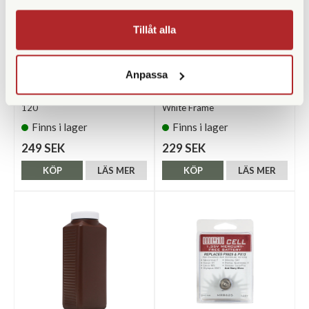
Tillåt alla
CineStill
Polaroid
Anpassa
CineStill Xpro 50 Daylight C-41
Polaroid Color Film For 600
120
White Frame
Finns i lager
Finns i lager
249 SEK
229 SEK
KÖP
LÄS MER
KÖP
LÄS MER