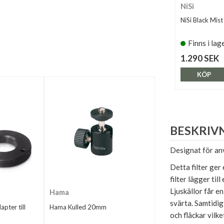
NiSi
NiSi Black Mist
Finns i lag
1.290 SEK
KÖP
BESKRIV
Designat för an
Detta filter ger 
filter lägger til
Ljuskällor får e
Hama
svärta. Samtidig
ter till
Hama Kulled 20mm
och fläckar vilk