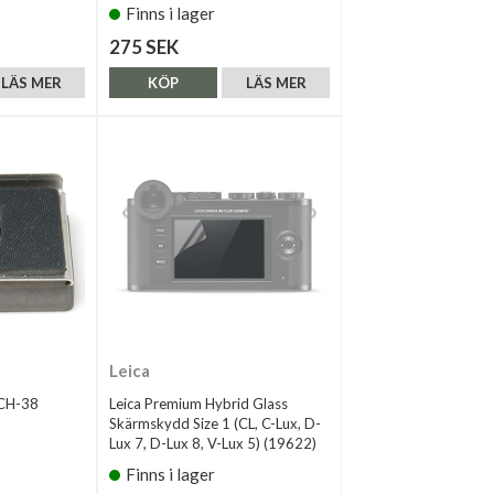
Finns i lager
275 SEK
LÄS MER
KÖP
LÄS MER
Leica
CH-38
Leica Premium Hybrid Glass
Skärmskydd Size 1 (CL, C-Lux, D-
Lux 7, D-Lux 8, V-Lux 5) (19622)
Finns i lager