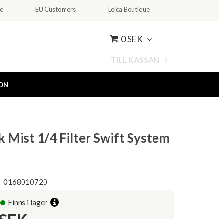
ce
EU Customers
Leica Boutique
0 SEK
TILL KASSAN
ION
k Mist 1/4 Filter Swift System
:
0168010720
Finns i lager