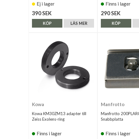
Ej i lager
Finns i lager
390 SEK
290 SEK
KÖP
LÄS MER
KÖP
Kowa
Manfrotto
Kowa KM30ZM13 adapter till
Manfrotto 200PLAR
Zeiss Exolens-ring
Snabbplatta
Finns i lager
Finns i lager