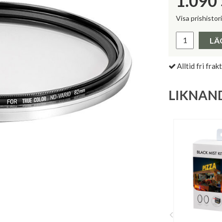
1.090
Visa prishistor
Lägsta pris 
LÄ
Alltid fri frakt
LIKNAN