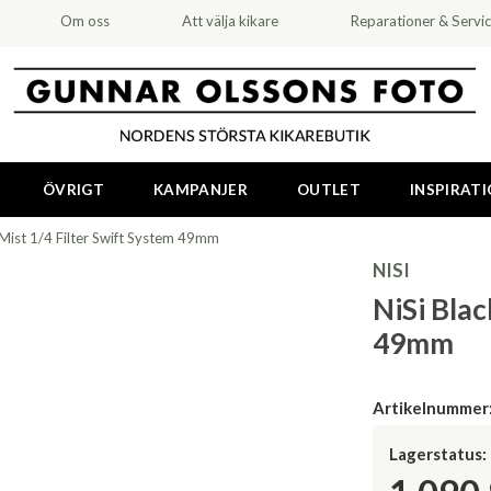
Om oss
Att välja kikare
Reparationer & Servi
ÖVRIGT
KAMPANJER
OUTLET
INSPIRAT
 Mist 1/4 Filter Swift System 49mm
NISI
NiSi Blac
49mm
Artikelnummer
Lagerstatus: