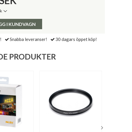
SEK
ik
de senaste 30 dagarna:
Pris:
GG I KUNDVAGN
!
Snabba leveranser!
30 dagars öppet köp!
DE PRODUKTER