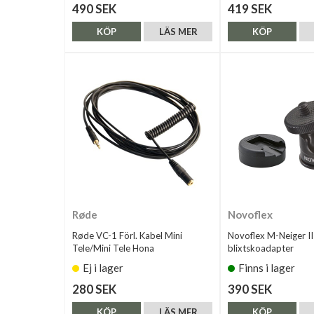
490 SEK
419 SEK
KÖP
LÄS MER
KÖP
Røde
Novoflex
Røde VC-1 Förl. Kabel Mini
Novoflex M-Neiger II
Tele/Mini Tele Hona
blixtskoadapter
Ej i lager
Finns i lager
280 SEK
390 SEK
KÖP
LÄS MER
KÖP