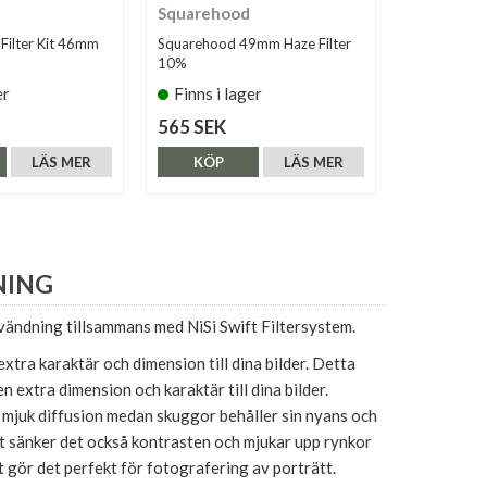
Squarehood
NiSi
 Filter Kit 46mm
Squarehood 49mm Haze Filter
NiSi Black M
10%
er
Finns i lager
Tillfälli
565 SEK
1.390 SE
LÄS MER
KÖP
LÄS MER
KÖP
NING
vändning tillsammans med NiSi Swift Filtersystem.
extra karaktär och dimension till dina bilder. Detta
l en extra dimension och karaktär till dina bilder.
n mjuk diffusion medan skuggor behåller sin nyans och
t sänker det också kontrasten och mjukar upp rynkor
et gör det perfekt för fotografering av porträtt.