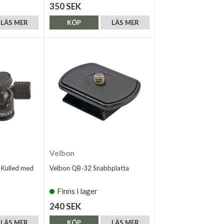
350 SEK
LÄS MER
KÖP
LÄS MER
Velbon
 Kulled med
Velbon QB-32 Snabbplatta
Finns i lager
240 SEK
LÄS MER
KÖP
LÄS MER