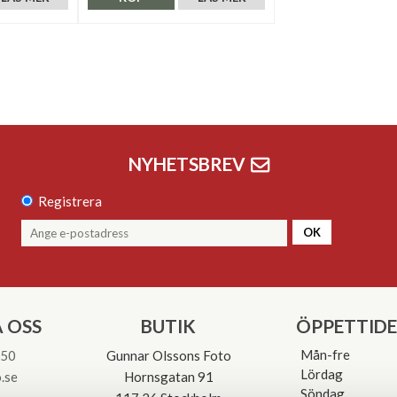
NYHETSBREV
Registrera
OK
 OSS
BUTIK
ÖPPETTID
Mån-fre
 50
Gunnar Olssons Foto
Lördag
.se
Hornsgatan 91
Söndag