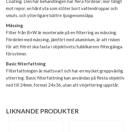
Coating. Den här behandlingen har flera fördelar; mer tåligt
mot repor, en hård yta som stöter bort vattendroppar och
smuts, och ytterligare bättre ljusgenomsläpp.
Mässing
Filter från B+W är monterade på en filterring av mässing.
Fördelen med mässing, jämfört med aluminium, är att risken
för att filtret ska fasta i objektivets/tubkikarens filtergänga
försvinner.
Basic filterfattning
Filterfattningen är mattsvart och har en mycket greppvänlig
ytterring. Basic filterfattning kan användas på flesta objektiv
ned till 24mm, format 24x36, utan att vinjettering uppstår.
LIKNANDE PRODUKTER