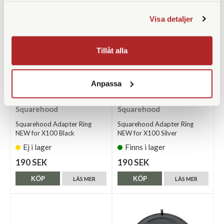
Visa detaljer
Tillåt alla
Anpassa
Squarehood
Squarehood
Squarehood Adapter Ring
Squarehood Adapter Ring
NEW for X100 Black
NEW for X100 Silver
Ej i lager
Finns i lager
190 SEK
190 SEK
KÖP
KÖP
LÄS MER
LÄS MER