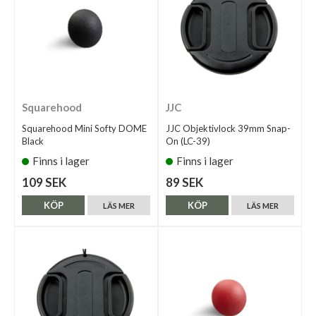
Squarehood
JJC
Squarehood Mini Softy DOME
JJC Objektivlock 39mm Snap-
Black
On (LC-39)
Finns i lager
Finns i lager
109 SEK
89 SEK
KÖP
KÖP
LÄS MER
LÄS MER