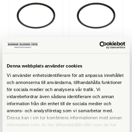
B+W
B+W
B+W UV-Filter 39mm MRC
B+W UV-Filter 67mm MRC
Nano Master
Nano Master
Denna webbplats använder cookies
Finns i lager
Finns i lager
Vi använder enhetsidentifierare för att anpassa innehållet
590 SEK
890 SEK
och annonserna till användarna, tillhandahålla funktioner
KÖP
KÖP
LÄS MER
LÄS MER
för sociala medier och analysera vår trafik. Vi
vidarebefordrar även sådana identifierare och annan
information från din enhet till de sociala medier och
annons- och analysföretag som vi samarbetar med.
Dessa kan i sin tur kombinera informationen med annan
ANDRA KÖPTE ÄVEN
information som du har tillhandahållit eller som de har
samlat in när du har använt deras tjänster.