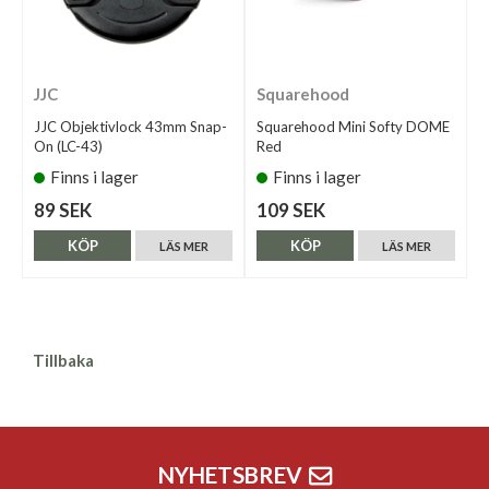
JJC
Squarehood
JJC Objektivlock 43mm Snap-
Squarehood Mini Softy DOME
On (LC-43)
Red
Finns i lager
Finns i lager
89 SEK
109 SEK
KÖP
KÖP
LÄS MER
LÄS MER
Tillbaka
NYHETSBREV