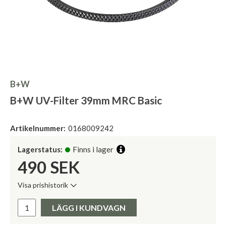
B+W
B+W UV-Filter 39mm MRC Basic
Artikelnummer:
0168009242
Lagerstatus:
Finns i lager
490
SEK
Visa prishistorik
Lägsta pris de senaste 30 dagarna:
Pris:
LÄGG I KUNDVAGN