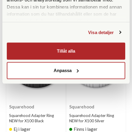
Dessa kan i sin tur kombinera informationen med annan
information som du har tillhandahållit eller som de har
samlat in när du har använt deras tjänster.
Visa detaljer
ANDRA KÖPTE ÄVEN
Tillåt alla
Anpassa
Squarehood
Squarehood
Squarehood Adapter Ring
Squarehood Adapter Ring
NEW for X100 Black
NEW for X100 Silver
Ej i lager
Finns i lager