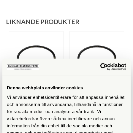
LIKNANDE PRODUKTER
Denna webbplats använder cookies
B+W
B+W
B+W UV-Filter 46mm MRC
B+W UV-Filter 67mm MRC
Vi använder enhetsidentifierare för att anpassa innehållet
Nano Master
Nano Master
och annonserna till användarna, tillhandahålla funktioner
Finns i lager
Finns i lager
för sociala medier och analysera vår trafik. Vi
vidarebefordrar även sådana identifierare och annan
650 SEK
890 SEK
information från din enhet till de sociala medier och
KÖP
KÖP
LÄS MER
LÄS MER
annons- och analysföretag som vi samarbetar med.