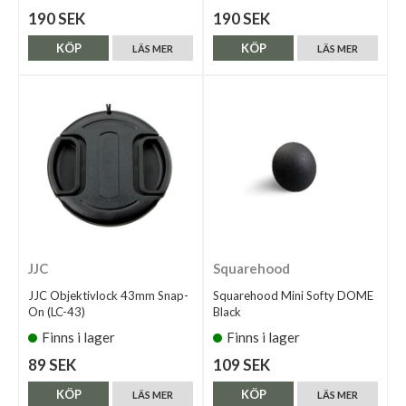
190 SEK
190 SEK
KÖP
KÖP
LÄS MER
LÄS MER
JJC
Squarehood
JJC Objektivlock 43mm Snap-
Squarehood Mini Softy DOME
On (LC-43)
Black
Finns i lager
Finns i lager
89 SEK
109 SEK
KÖP
KÖP
LÄS MER
LÄS MER