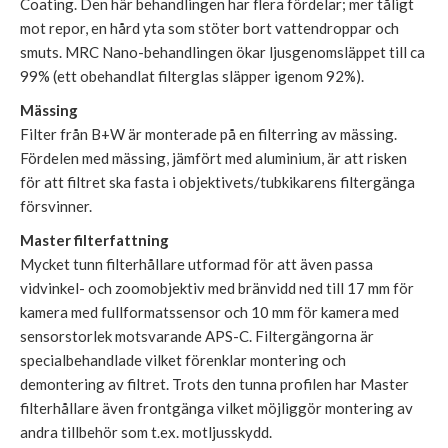
Coating. Den här behandlingen har flera fördelar; mer tåligt
mot repor, en hård yta som stöter bort vattendroppar och
smuts. MRC Nano-behandlingen ökar ljusgenomsläppet till ca
99% (ett obehandlat filterglas släpper igenom 92%).
Mässing
Filter från B+W är monterade på en filterring av mässing.
Fördelen med mässing, jämfört med aluminium, är att risken
för att filtret ska fasta i objektivets/tubkikarens filtergänga
försvinner.
Master filterfattning
Mycket tunn filterhållare utformad för att även passa
vidvinkel- och zoomobjektiv med bränvidd ned till 17 mm för
kamera med fullformatssensor och 10 mm för kamera med
sensorstorlek motsvarande APS-C. Filtergängorna är
specialbehandlade vilket förenklar montering och
demontering av filtret. Trots den tunna profilen har Master
filterhållare även frontgänga vilket möjliggör montering av
andra tillbehör som t.ex. motljusskydd.