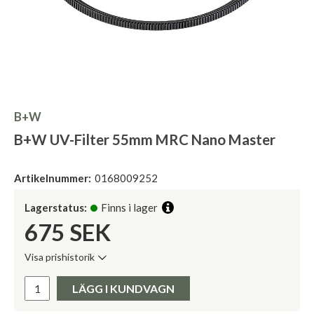
B+W
B+W UV-Filter 55mm MRC Nano Master
Artikelnummer:
0168009252
Lagerstatus:
Finns i lager
675
SEK
Visa prishistorik
Lägsta pris de senaste 30 dagarna:
Pris:
LÄGG I KUNDVAGN