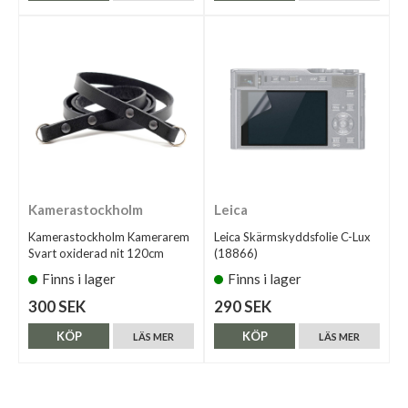
Kamerastockholm
Leica
Kamerastockholm Kamerarem
Leica Skärmskyddsfolie C-Lux
Svart oxiderad nit 120cm
(18866)
Finns i lager
Finns i lager
300 SEK
290 SEK
KÖP
KÖP
LÄS MER
LÄS MER