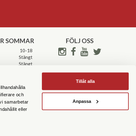
ER SOMMAR
FÖLJ OSS
10-18
Stängt
Stängt
ettider->
Tillåt alla
illhandahålla
ifierare och
Anpassa
 vi samarbetar
ahållit eller