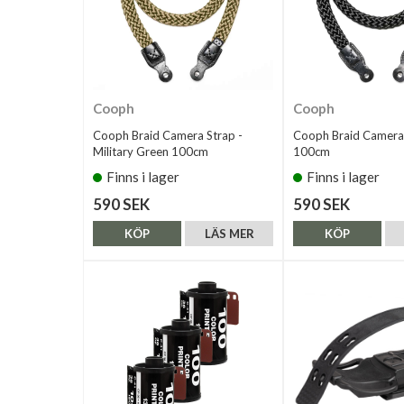
Cooph
Cooph
Cooph Braid Camera Strap -
Cooph Braid Camera 
Military Green 100cm
100cm
Finns i lager
Finns i lager
590 SEK
590 SEK
KÖP
LÄS MER
KÖP