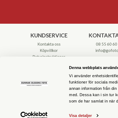
KUNDSERVICE
KONTAKTA
Kontakta oss
08 55 60 60
Köpvillkor
info@gofoto
Returinstruktioner
Att välja kikare
Org.nr: 55621
Denna webbplats använde
Reparationer & Service
Vi använder enhetsidentifie
funktioner för sociala medi
annan information från din
med. Dessa kan i sin tur k
som de har samlat in när d
Visa detaljer