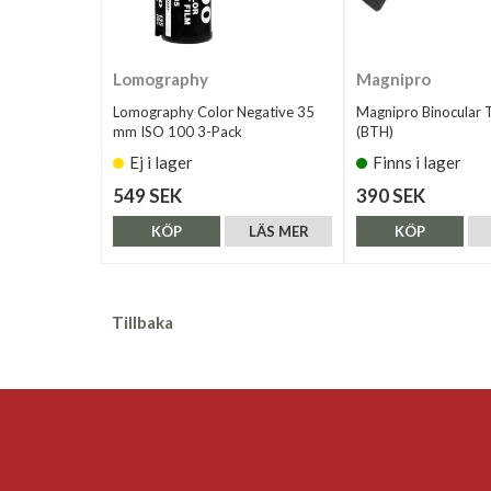
Lomography
Magnipro
Lomography Color Negative 35
Magnipro Binocular 
mm ISO 100 3-Pack
(BTH)
Ej i lager
Finns i lager
549 SEK
390 SEK
KÖP
LÄS MER
KÖP
Tillbaka