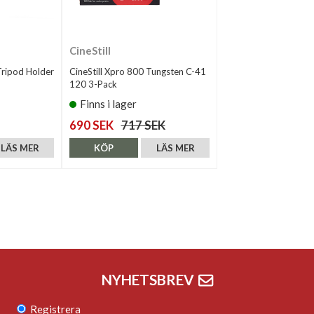
CineStill
Tripod Holder
CineStill Xpro 800 Tungsten C-41
120 3-Pack
Finns i lager
690 SEK
717 SEK
LÄS MER
KÖP
LÄS MER
NYHETSBREV
Registrera