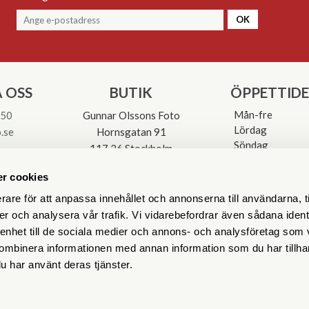
OK
 OSS
BUTIK
ÖPPETTID
Mån-fre
 50
Gunnar Olssons Foto
Lördag
.se
Hornsgatan 91
Söndag
117 26 Stockholm
Avvikande öpp
3-0137
r cookies
rare för att anpassa innehållet och annonserna till användarna, t
er och analysera vår trafik. Vi vidarebefordrar även sådana ident
 enhet till de sociala medier och annons- och analysföretag som
ombinera informationen med annan information som du har tillhand
u har använt deras tjänster.