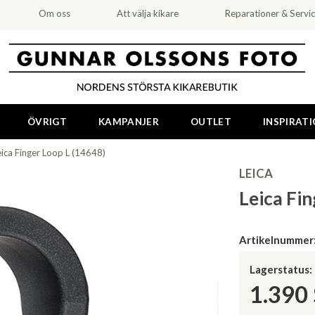
Om oss
Att välja kikare
Reparationer & Servi
ÖVRIGT
KAMPANJER
OUTLET
INSPIRAT
eica Finger Loop L (14648)
LEICA
Leica Fin
Artikelnummer
Lagerstatus:
1.390