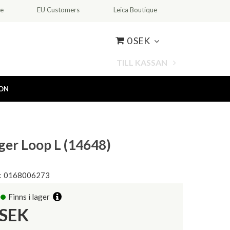
ce
EU Customers
Leica Boutique
0 SEK
TILL KASSAN
ION
ger Loop L (14648)
:
0168006273
Finns i lager
SEK