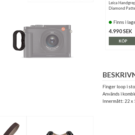
Leica Handgre
Diamond Patte
Finns i lag
4.990 SEK
KÖP
BESKRIV
Finger loop i st
Används i kombi
Innermått: 22 x