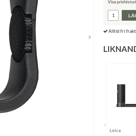
Visa prishistor
Lägsta pris 
LÄ
Alltid fri frakt
LIKNAN
Leica