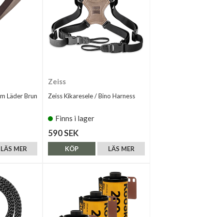
Zeiss
m Läder Brun
Zeiss Kikaresele / Bino Harness
Finns i lager
590 SEK
LÄS MER
KÖP
LÄS MER