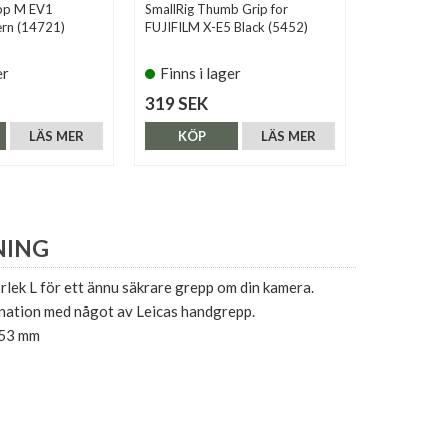
pp M EV1
SmallRig Thumb Grip for
Squarehood
rn (14721)
FUJIFILM X-E5 Black (5452)
Brass (Ridge
er
Finns i lager
Finns i 
319 SEK
480 SEK
LÄS MER
KÖP
LÄS MER
KÖP
NING
orlek L för ett ännu säkrare grepp om din kamera.
nation med något av Leicas handgrepp.
 53 mm