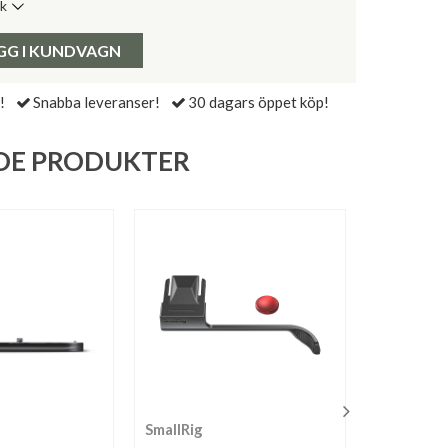
ik
de senaste 30 dagarna:
Pris:
GG I KUNDVAGN
!
Snabba leveranser!
30 dagars öppet köp!
DE PRODUKTER
SmallRig
Squareho