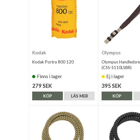
Kodak
Olympus
Kodak Portra 800 120
Olympus Handledsre
(CSS-S110LSBR)
Finns i lager
Ej i lager
279 SEK
395 SEK
KÖP
LÄS MER
KÖP