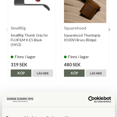
SmallRig
Squarehood
SmallRig Thumb Grip for
Squarehood Thumbgrip
FUJIFILM X-E5 Black
X100VI Brass (Ridge)
(5452)
Finns i lager
Finns i lager
319 SEK
480 SEK
KÖP
KÖP
LÄS MER
LÄS MER
ANDRA KÖPTE ÄVEN