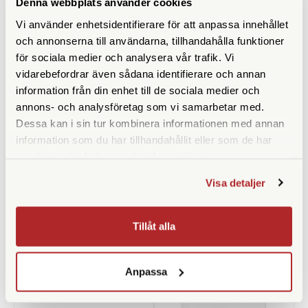
Denna webbplats använder cookies
Vi använder enhetsidentifierare för att anpassa innehållet
och annonserna till användarna, tillhandahålla funktioner
för sociala medier och analysera vår trafik. Vi
vidarebefordrar även sådana identifierare och annan
information från din enhet till de sociala medier och
annons- och analysföretag som vi samarbetar med.
Dessa kan i sin tur kombinera informationen med annan
information som du har tillhandahållit eller som de har
Leica
Peak Design
samlat in när du har använt deras tjänster.
Leica Premium Hybrid Glass
Peak Design Cuff Ocean (CF-
Skärmskydd Size 1 (CL, C-Lux,
DS-3)
Visa detaljer
D-Lux 7, D-Lux 8, V-Lux 5)
(19622)
Finns i lager
Finns i lager
Tillåt alla
350 SEK
429 SEK
KÖP
KÖP
LÄS MER
LÄS MER
Anpassa