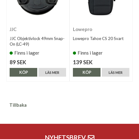
JJC
Lowepro
JJC Objektivlock 49mm Snap-
Lowepro Tahoe CS 20 Svart
On (LC-49)
Finns i lager
Finns i lager
89 SEK
139 SEK
KÖP
KÖP
LÄS MER
LÄS MER
Tillbaka
NYHETSBREV